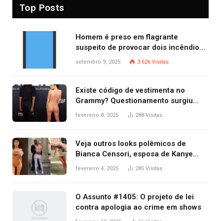
Top Posts
Homem é preso em flagrante
suspeito de provocar dois incêndios
criminosos no mesmo dia
setembro 9, 2025
3.626
Visitas
Existe código de vestimenta no
Grammy? Questionamento surgiu
após Bianca Censori, mulher de
fevereiro 8, 2025
288
Visitas
Kanye West, aparecer nua na
premiação
Veja outros looks polêmicos de
Bianca Censori, esposa de Kanye
West que apareceu nua no Grammy
fevereiro 4, 2025
285
Visitas
2025
O Assunto #1405: O projeto de lei
contra apologia ao crime em shows