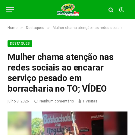
»
»
Home
Destaques
Mulher chama atenção nas redes sociais ao encarar serviço pesado em borracharia no TO; VÍDEO
DESTAQUES
Mulher chama atenção nas
redes sociais ao encarar
serviço pesado em
borracharia no TO; VÍDEO
julho 8, 2026
Nenhum comentário
1
Visitas