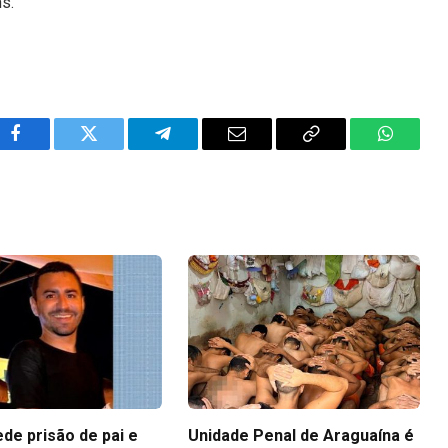
ns.
Facebook
Twitter
Telegram
Email
Copy
WhatsA
Link
ede prisão de pai e
Unidade Penal de Araguaína é