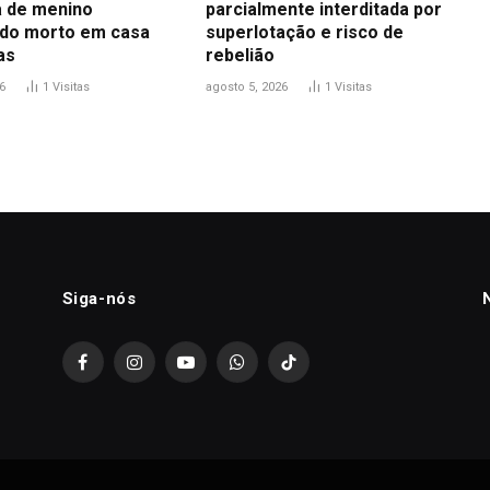
 de menino
parcialmente interditada por
do morto em casa
superlotação e risco de
as
rebelião
6
1
Visitas
agosto 5, 2026
1
Visitas
Siga-nós
Facebook
Instagram
YouTube
WhatsApp
TikTok