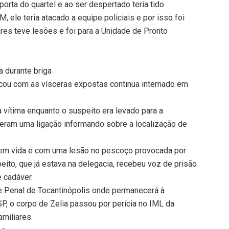
orta do quartel e ao ser despertado teria tido
ele teria atacado a equipe policiais e por isso foi
res teve lesões e foi para a Unidade de Pronto
 durante briga
icou com as vísceras expostas continua internado em
a vítima enquanto o suspeito era levado para a
beram uma ligação informando sobre a localização de
a sem vida e com uma lesão no pescoço provocada por
peito, que já estava na delegacia, recebeu voz de prisão
e cadáver.
e Penal de Tocantinópolis onde permanecerá à
P, o corpo de Zelia passou por perícia no IML da
amiliares.