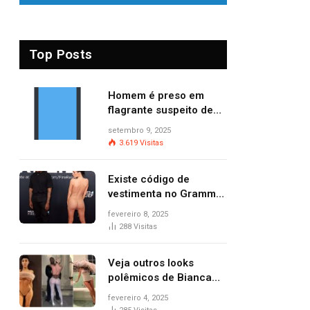
Top Posts
Homem é preso em
flagrante suspeito de
provocar dois incêndios
setembro 9, 2025
criminosos no mesmo
3.619
Visitas
dia
Existe código de
vestimenta no Grammy?
Questionamento surgiu
fevereiro 8, 2025
após Bianca Censori,
288
Visitas
mulher de Kanye West,
aparecer nua na
Veja outros looks
premiação
polêmicos de Bianca
Censori, esposa de
fevereiro 4, 2025
Kanye West que