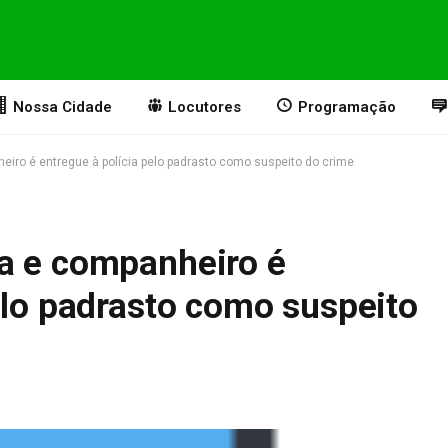
Nossa Cidade
Locutores
Programação
iro é entregue à polícia pelo padrasto como suspeito do crime
a e companheiro é
elo padrasto como suspeito