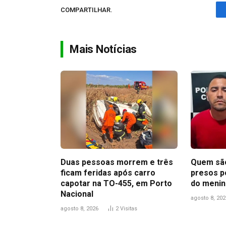
COMPARTILHAR.
Mais Notícias
Duas pessoas morrem e três
Quem são
ficam feridas após carro
presos p
capotar na TO-455, em Porto
do menin
Nacional
agosto 8, 202
agosto 8, 2026
2
Visitas