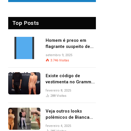
Top Posts
Homem é preso em
flagrante suspeito de
provocar dois incêndios
setembro 9, 2025
criminosos no mesmo
3.746
Visitas
dia
Existe código de
vestimenta no Grammy?
Questionamento surgiu
fevereiro 8, 2025
após Bianca Censori,
288
Visitas
mulher de Kanye West,
aparecer nua na
Veja outros looks
premiação
polêmicos de Bianca
Censori, esposa de
fevereiro 4, 2025
Kanye West que