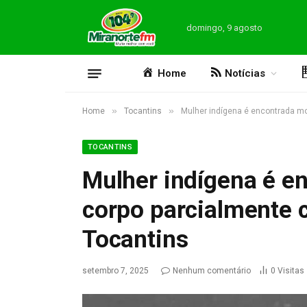
domingo, 9 agosto
Home
Notícias
»
»
Home
Tocantins
Mulher indígena é encontrada mo
TOCANTINS
Mulher indígena é e
corpo parcialmente c
Tocantins
setembro 7, 2025
Nenhum comentário
0
Visitas