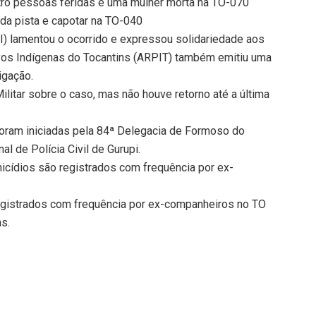
atro pessoas feridas e uma mulher morta na TO-070
r da pista e capotar na TO-040
EI) lamentou o ocorrido e expressou solidariedade aos
ovos Indígenas do Tocantins (ARPIT) também emitiu uma
igação.
Militar sobre o caso, mas não houve retorno até a última
 foram iniciadas pela 84ª Delegacia de Formoso do
l de Polícia Civil de Gurupi.
cídios são registrados com frequência por ex-
egistrados com frequência por ex-companheiros no TO
ns.