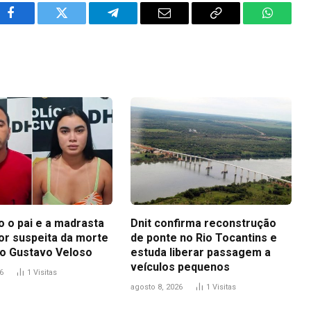
Facebook
Twitter
Telegram
Email
Copy
WhatsA
Link
 o pai e a madrasta
Dnit confirma reconstrução
or suspeita da morte
de ponte no Rio Tocantins e
o Gustavo Veloso
estuda liberar passagem a
veículos pequenos
6
1
Visitas
agosto 8, 2026
1
Visitas