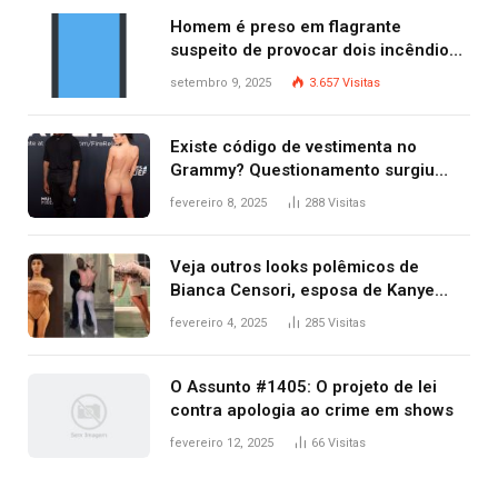
Homem é preso em flagrante
suspeito de provocar dois incêndios
criminosos no mesmo dia
setembro 9, 2025
3.657
Visitas
Existe código de vestimenta no
Grammy? Questionamento surgiu
após Bianca Censori, mulher de
fevereiro 8, 2025
288
Visitas
Kanye West, aparecer nua na
premiação
Veja outros looks polêmicos de
Bianca Censori, esposa de Kanye
West que apareceu nua no Grammy
fevereiro 4, 2025
285
Visitas
2025
O Assunto #1405: O projeto de lei
contra apologia ao crime em shows
fevereiro 12, 2025
66
Visitas