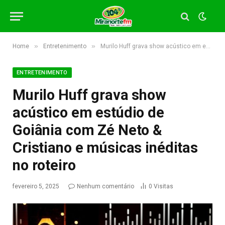
»
»
Home
Entretenimento
Murilo Huff grava show acústico em estúdio de Goiânia com Zé Neto & Cristiano e músicas inéditas no roteiro
ENTRETENIMENTO
Murilo Huff grava show
acústico em estúdio de
Goiânia com Zé Neto &
Cristiano e músicas inéditas
no roteiro
fevereiro 5, 2025
Nenhum comentário
0
Visitas