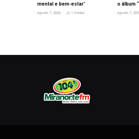
mental e bem-estar’
o álbum ‘
agosto 7, 2026
1
Visitas
agosto 7, 202