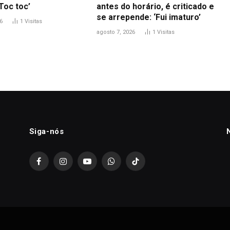
Toc toc’
antes do horário, é criticado e
se arrepende: ‘Fui imaturo’
6
1
Visitas
agosto 7, 2026
1
Visitas
Siga-nós
Facebook
Instagram
YouTube
WhatsApp
TikTok