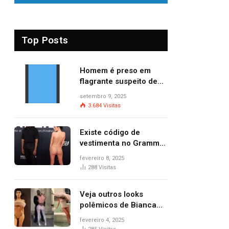
Top Posts
Homem é preso em
flagrante suspeito de
provocar dois incêndios
setembro 9, 2025
criminosos no mesmo
3.684
Visitas
dia
Existe código de
vestimenta no Grammy?
Questionamento surgiu
fevereiro 8, 2025
após Bianca Censori,
288
Visitas
mulher de Kanye West,
aparecer nua na
Veja outros looks
premiação
polêmicos de Bianca
Censori, esposa de
fevereiro 4, 2025
Kanye West que