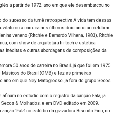
glês a partir de 1972, ano em que ele desembarcou no
o do sucesso da turnê retrospectiva A vida tem dessas
evitalizou a carreira nos últimos dois anos ao celebrar
nina veneno (Ritchie e Bernardo Vilhena, 1983), Ritchie
inua, com show de arquitetura hi-tech e estética
úsicas inéditas e outras abordagens de composições da
mora 50 anos de carreira no Brasil, já que foi em 1975
s Músicos do Brasil (OMB) e fez as primeiras
o ano em que Ney Matogrosso, já fora do grupo Secos
 afinam no estúdio com o registro da canção Fala, já
ao Secos & Molhados, e em DVD editado em 2009.
nção ‘Fala’ no estúdio da gravadora Biscoito Fino, no