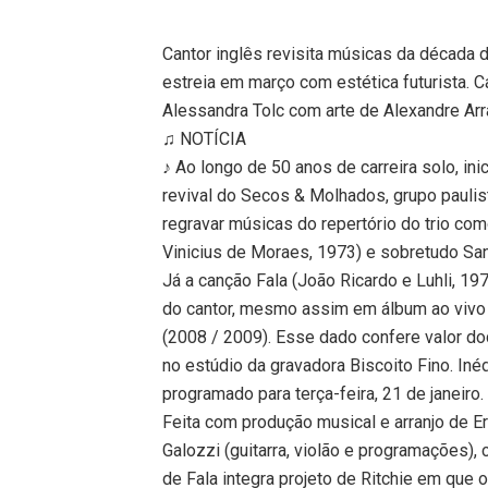
Cantor inglês revisita músicas da década d
estreia em março com estética futurista. C
Alessandra Tolc com arte de Alexandre Ar
♫ NOTÍCIA
♪ Ao longo de 50 anos de carreira solo, 
revival do Secos & Molhados, grupo pauli
regravar músicas do repertório do trio c
Vinicius de Moraes, 1973) e sobretudo Sa
Já a canção Fala (João Ricardo e Luhli, 19
do cantor, mesmo assim em álbum ao vivo
(2008 / 2009). Esse dado confere valor do
no estúdio da gravadora Biscoito Fino. Iné
programado para terça-feira, 21 de janeiro.
Feita com produção musical e arranjo de E
Galozzi (guitarra, violão e programações),
de Fala integra projeto de Ritchie em que o