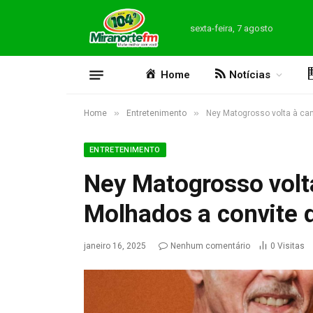
sexta-feira, 7 agosto
Home
Notícias
»
»
Home
Entretenimento
Ney Matogrosso volta à can
ENTRETENIMENTO
Ney Matogrosso volt
Molhados a convite d
janeiro 16, 2025
Nenhum comentário
0
Visitas