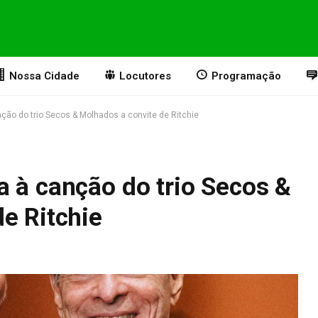
Nossa Cidade
Locutores
Programação
ção do trio Secos & Molhados a convite de Ritchie
a à canção do trio Secos &
e Ritchie