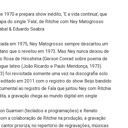
e 1970 e prepara show inédito, ‘E a vida continua’, que
apa do single ‘Fala’, de Ritchie com Ney Matogrosso
rabal & Eduardo Seabra
iniciada em 1975, Ney Matogrosso sempre descartou um
stano que o revelou em 1973. Mas Ney nunca deixou de
omo Rosa de Hiroshima (Gerson Conrad sobre poema de
ngue latino (João Ricardo e Paulo Mendonça, 1973).
73) foi revisitada somente uma vez na discografia solo
 editado em 2011 com o registro do show Beijo bandido
cumental ao registro de Fala que juntou Ney com Ritchie
dita, a gravação chega ao mundo digital em single
ron Guarnieri (teclados e programações) e Renato
 com a colaboração de Ritchie na produção, a gravação
 cantor prioriza, no repertório de regravações, músicas