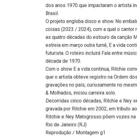
dos anos 1970 que impactaram o artista in
Brasil.
O projeto engloba disco e show. No embal
coisas (2023 / 2024), com a qual o cantor r
as quatro décadas do estouro da canção Me
estreia em março outra turnê, E a vida cont
futurista. O roteiro incluirá Fala entre m
década de 1970.
Com o show E a vida continua, Ritchie come
que o artista obteve registro na Ordem do
gravações no país, curiosamente no mesm
& Molhados, iniciou carreira solo.
Decorridas cinco décadas, Ritchie e Ney se
gravada por Ritchie em 2002, em tributo 
Ritchie e Ney Matogrosso põem vozes na ca
Rio de Janeiro (RJ)
Reprodução / Montagem g1