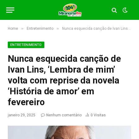
»
»
Home
Entretenimento
Nunca esquecida canção de Ivan Lins, ‘Lembra de mim’ volta com reprise da novela ‘História de amor’ em fevereiro
ENTRETENIMENTO
Nunca esquecida canção de
Ivan Lins, ‘Lembra de mim’
volta com reprise da novela
‘História de amor’ em
fevereiro
janeiro 29, 2025
Nenhum comentário
0
Visitas