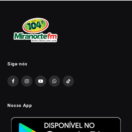
Siga-nós
Facebook
Instagram
YouTube
WhatsApp
TikTok
Nosso App