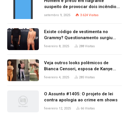
Homem é preso em flagrante
suspeito de provocar dois incêndios
criminosos no mesmo dia
setembro 9, 2025
3.624
Visitas
Existe código de vestimenta no
Grammy? Questionamento surgiu
após Bianca Censori, mulher de
fevereiro 8, 2025
288
Visitas
Kanye West, aparecer nua na
premiação
Veja outros looks polêmicos de
Bianca Censori, esposa de Kanye
West que apareceu nua no Grammy
fevereiro 4, 2025
285
Visitas
2025
O Assunto #1405: O projeto de lei
contra apologia ao crime em shows
fevereiro 12, 2025
66
Visitas