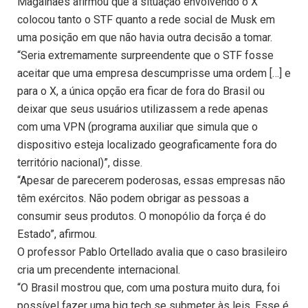
Magalhães afirmou que a situação envolvendo o X
colocou tanto o STF quanto a rede social de Musk em
uma posição em que não havia outra decisão a tomar.
“Seria extremamente surpreendente que o STF fosse
aceitar que uma empresa descumprisse uma ordem […] e
para o X, a única opção era ficar de fora do Brasil ou
deixar que seus usuários utilizassem a rede apenas
com uma VPN (programa auxiliar que simula que o
dispositivo esteja localizado geograficamente fora do
território nacional)”, disse.
“Apesar de parecerem poderosas, essas empresas não
têm exércitos. Não podem obrigar as pessoas a
consumir seus produtos. O monopólio da força é do
Estado”, afirmou.
O professor Pablo Ortellado avalia que o caso brasileiro
cria um precendente internacional.
“O Brasil mostrou que, com uma postura muito dura, foi
possível fazer uma big tech se submeter às leis. Esse é