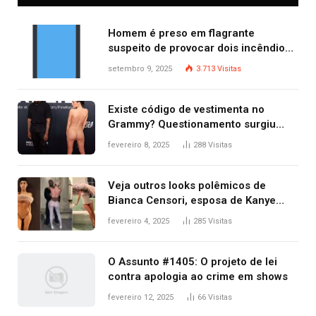
Homem é preso em flagrante
suspeito de provocar dois incêndios
criminosos no mesmo dia
setembro 9, 2025
3.713
Visitas
Existe código de vestimenta no
Grammy? Questionamento surgiu
após Bianca Censori, mulher de
fevereiro 8, 2025
288
Visitas
Kanye West, aparecer nua na
premiação
Veja outros looks polêmicos de
Bianca Censori, esposa de Kanye
West que apareceu nua no Grammy
fevereiro 4, 2025
285
Visitas
2025
O Assunto #1405: O projeto de lei
contra apologia ao crime em shows
fevereiro 12, 2025
66
Visitas