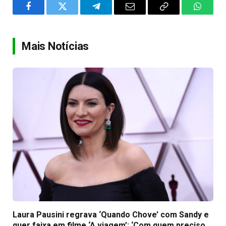
Facebook
Twitter
Telegram
Email
Copy
WhatsA
Link
Mais Notícias
Laura Pausini regrava ‘Quando Chove’ com Sandy e
quer faixa em filme ‘A viagem’: ‘Com quem preciso