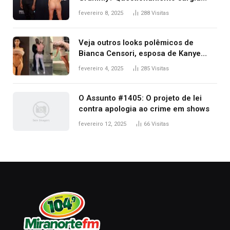
após Bianca Censori, mulher de
fevereiro 8, 2025
288
Visitas
Kanye West, aparecer nua na
premiação
Veja outros looks polêmicos de
Bianca Censori, esposa de Kanye
West que apareceu nua no Grammy
fevereiro 4, 2025
285
Visitas
2025
O Assunto #1405: O projeto de lei
contra apologia ao crime em shows
fevereiro 12, 2025
66
Visitas