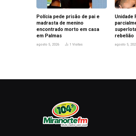
Polícia pede prisão de pai e
Unidade 
madrasta de menino
parcialme
encontrado morto em casa
superlot
em Palmas
rebelião
agosto 5, 2026
1
Visitas
agosto 5, 202