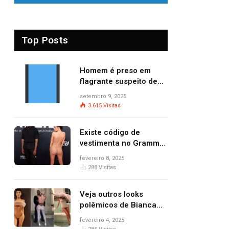
Top Posts
Homem é preso em
flagrante suspeito de
provocar dois incêndios
setembro 9, 2025
criminosos no mesmo
3.615
Visitas
dia
Existe código de
vestimenta no Grammy?
Questionamento surgiu
fevereiro 8, 2025
após Bianca Censori,
288
Visitas
mulher de Kanye West,
aparecer nua na
Veja outros looks
premiação
polêmicos de Bianca
Censori, esposa de
fevereiro 4, 2025
Kanye West que