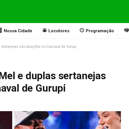
Nossa Cidade
Locutores
Programação
sertanejas são atrações no Carnaval de Gurupi
el e duplas sertanejas
aval de Gurupi