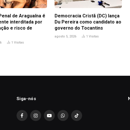
Penal de Araguaína é
Democracia Cristã (DC) lança
nte interditada por
Du Pereira como candidato ao
ação e risco de
governo do Tocantins
agosto 5, 2026
1
Visitas
6
1
Visitas
Siga-nós
Facebook
Instagram
YouTube
WhatsApp
TikTok