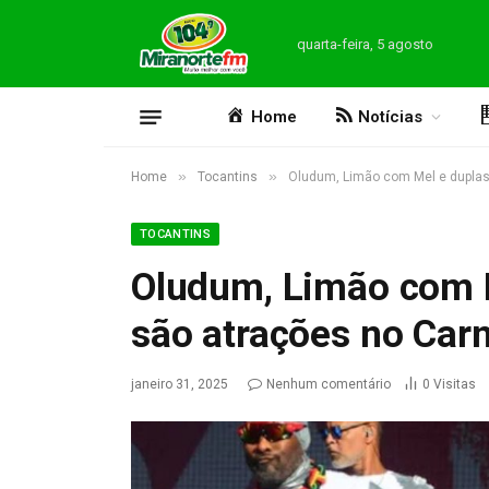
quarta-feira, 5 agosto
Home
Notícias
»
»
Home
Tocantins
Oludum, Limão com Mel e duplas 
TOCANTINS
Oludum, Limão com M
são atrações no Carn
janeiro 31, 2025
Nenhum comentário
0
Visitas