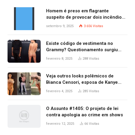
Homem é preso em flagrante
suspeito de provocar dois incêndios
criminosos no mesmo dia
setembro 9, 2025
3.656
Visitas
Existe código de vestimenta no
Grammy? Questionamento surgiu
após Bianca Censori, mulher de
fevereiro 8, 2025
288
Visitas
Kanye West, aparecer nua na
premiação
Veja outros looks polêmicos de
Bianca Censori, esposa de Kanye
West que apareceu nua no Grammy
fevereiro 4, 2025
285
Visitas
2025
O Assunto #1405: O projeto de lei
contra apologia ao crime em shows
fevereiro 12, 2025
66
Visitas