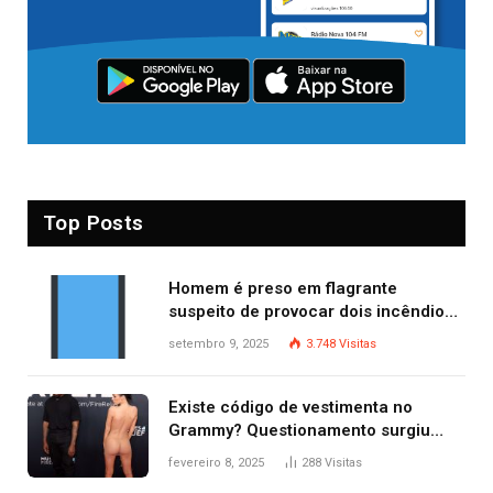
Top Posts
Homem é preso em flagrante
suspeito de provocar dois incêndios
criminosos no mesmo dia
setembro 9, 2025
3.748
Visitas
Existe código de vestimenta no
Grammy? Questionamento surgiu
após Bianca Censori, mulher de
fevereiro 8, 2025
288
Visitas
Kanye West, aparecer nua na