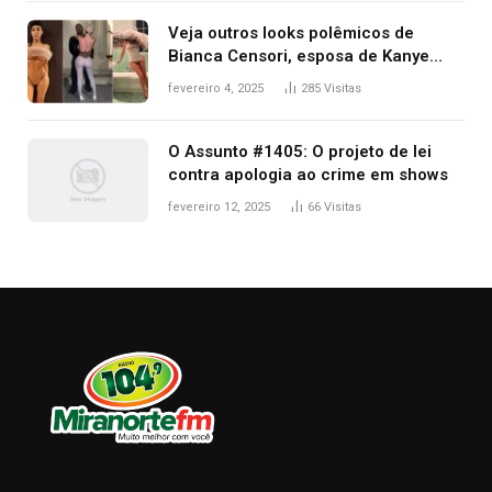
premiação
Veja outros looks polêmicos de
Bianca Censori, esposa de Kanye
West que apareceu nua no Grammy
fevereiro 4, 2025
285
Visitas
2025
O Assunto #1405: O projeto de lei
contra apologia ao crime em shows
fevereiro 12, 2025
66
Visitas