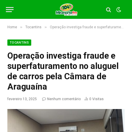
»
»
Home
Tocantins
Operação investiga fraude e superfaturamento no aluguel de carros pela Câmara de Araguaína
TOCANTINS
Operação investiga fraude e
superfaturamento no aluguel
de carros pela Câmara de
Araguaína
fevereiro 13, 2025
Nenhum comentário
0
Visitas