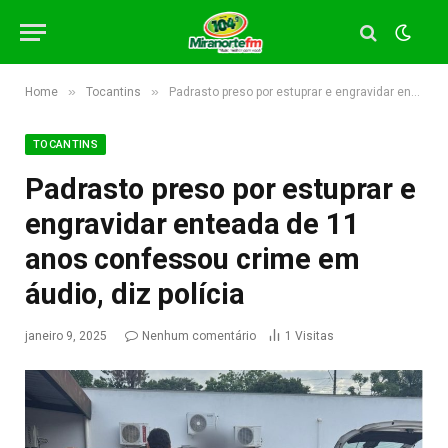
»
»
Home
Tocantins
Padrasto preso por estuprar e engravidar enteada de 11 anos confessou crime em áudio, diz polícia
TOCANTINS
Padrasto preso por estuprar e
engravidar enteada de 11
anos confessou crime em
áudio, diz polícia
janeiro 9, 2025
Nenhum comentário
1
Visitas