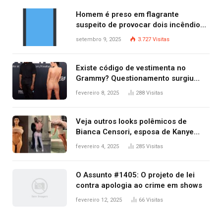
Homem é preso em flagrante
suspeito de provocar dois incêndios
criminosos no mesmo dia
setembro 9, 2025
3.727
Visitas
Existe código de vestimenta no
Grammy? Questionamento surgiu
após Bianca Censori, mulher de
fevereiro 8, 2025
288
Visitas
Kanye West, aparecer nua na
premiação
Veja outros looks polêmicos de
Bianca Censori, esposa de Kanye
West que apareceu nua no Grammy
fevereiro 4, 2025
285
Visitas
2025
O Assunto #1405: O projeto de lei
contra apologia ao crime em shows
fevereiro 12, 2025
66
Visitas