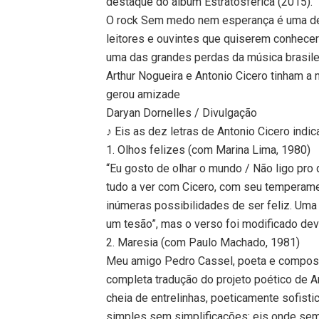
destaque do álbum Estratosférica (2015).
O rock Sem medo nem esperança é uma dez 
leitores e ouvintes que quiserem conhecer
uma das grandes perdas da música brasile
Arthur Nogueira e Antonio Cicero tinham a 
gerou amizade
Daryan Dornelles / Divulgação
♪ Eis as dez letras de Antonio Cicero indic
1. Olhos felizes (com Marina Lima, 1980)
“Eu gosto de olhar o mundo / Não ligo pro
tudo a ver com Cicero, com seu temperame
inúmeras possibilidades de ser feliz. Uma 
um tesão”, mas o verso foi modificado de
2. Maresia (com Paulo Machado, 1981)
Meu amigo Pedro Cassel, poeta e composit
completa tradução do projeto poético de An
cheia de entrelinhas, poeticamente sofisti
simples sem simplificações: eis onde semp