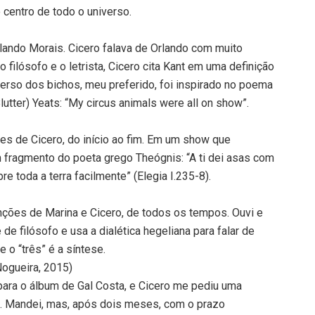
centro de todo o universo.
lando Morais. Cicero falava de Orlando com muito
o filósofo e o letrista, Cicero cita Kant em uma definição
 verso dos bichos, meu preferido, foi inspirado no poema
lutter) Yeats: “My circus animals were all on show”.
es de Cicero, do início ao fim. Em um show que
 fragmento do poeta grego Theógnis: “A ti dei asas com
re toda a terra facilmente” (Elegia I.235-8).
ções de Marina e Cicero, de todos os tempos. Ouvi e
 de filósofo e usa a dialética hegeliana para falar de
e o “três” é a síntese.
ogueira, 2015)
a o álbum de Gal Costa, e Cicero me pediu uma
a. Mandei, mas, após dois meses, com o prazo