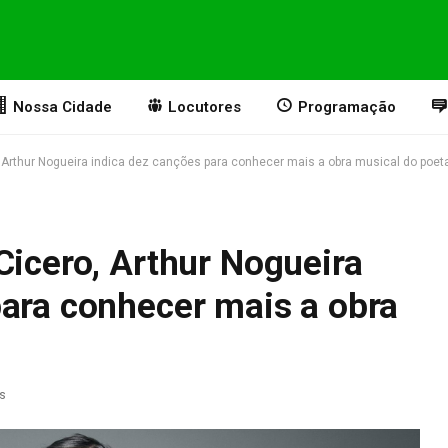
Nossa Cidade
Locutores
Programação
, Arthur Nogueira indica dez canções para conhecer mais a obra musical do poet
Cicero, Arthur Nogueira
para conhecer mais a obra
as