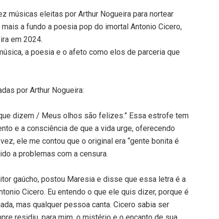
músicas eleitas por Arthur Nogueira para nortear
 mais a fundo a poesia pop do imortal Antonio Cicero,
ira em 2024.
música, a poesia e o afeto como elos de parceria que
adas por Arthur Nogueira:
 que dizem / Meus olhos são felizes.” Essa estrofe tem
nto e a consciência de que a vida urge, oferecendo
vez, ele me contou que o original era “gente bonita é
vido a problemas com a censura.
or gaúcho, postou Maresia e disse que essa letra é a
tonio Cicero. Eu entendo o que ele quis dizer, porque é
cada, mas qualquer pessoa canta. Cicero sabia ser
re residiu, para mim, o mistério e o encanto de sua