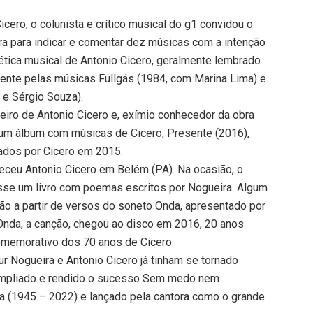
ero, o colunista e crítico musical do g1 convidou o
a para indicar e comentar dez músicas com a intenção
ética musical de Antonio Cicero, geralmente lembrado
mente pelas músicas Fullgás (1984, com Marina Lima) e
 e Sérgio Souza).
ceiro de Antonio Cicero e, exímio conhecedor da obra
 um álbum com músicas de Cicero, Presente (2016),
jados por Cicero em 2015.
eceu Antonio Cicero em Belém (PA). Na ocasião, o
asse um livro com poemas escritos por Nogueira. Algum
 a partir de versos do soneto Onda, apresentado por
. Onda, a canção, chegou ao disco em 2016, 20 anos
comemorativo dos 70 anos de Cicero.
ur Nogueira e Antonio Cicero já tinham se tornado
 ampliado e rendido o sucesso Sem medo nem
a (1945 – 2022) e lançado pela cantora como o grande