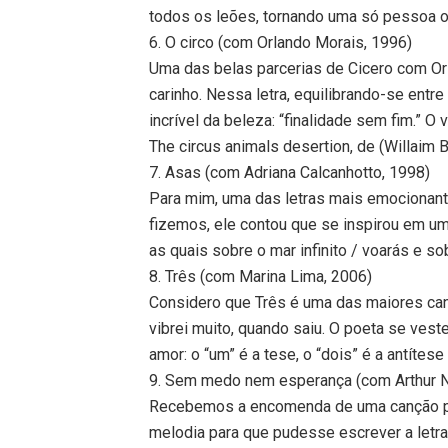
todos os leões, tornando uma só pessoa o 
6. O circo (com Orlando Morais, 1996)
Uma das belas parcerias de Cicero com Or
carinho. Nessa letra, equilibrando-se entre 
incrível da beleza: “finalidade sem fim.” O
The circus animals desertion, de (Willaim B
7. Asas (com Adriana Calcanhotto, 1998)
Para mim, uma das letras mais emocionant
fizemos, ele contou que se inspirou em um
as quais sobre o mar infinito / voarás e sob
8. Três (com Marina Lima, 2006)
Considero que Três é uma das maiores can
vibrei muito, quando saiu. O poeta se veste
amor: o “um” é a tese, o “dois” é a antítese 
9. Sem medo nem esperança (com Arthur N
Recebemos a encomenda de uma canção par
melodia para que pudesse escrever a letr