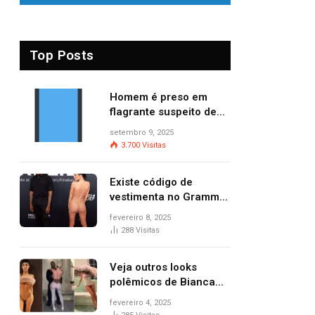
Top Posts
Homem é preso em
flagrante suspeito de
provocar dois incêndios
setembro 9, 2025
criminosos no mesmo
3.700
Visitas
dia
Existe código de
vestimenta no Grammy?
Questionamento surgiu
fevereiro 8, 2025
após Bianca Censori,
288
Visitas
mulher de Kanye West,
aparecer nua na
Veja outros looks
premiação
polêmicos de Bianca
Censori, esposa de
fevereiro 4, 2025
Kanye West que