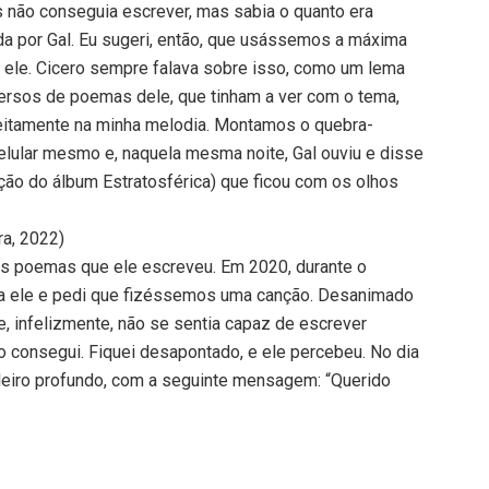
is não conseguia escrever, mas sabia o quanto era
da por Gal. Eu sugeri, então, que usássemos a máxima
m ele. Cicero sempre falava sobre isso, como um lema
versos de poemas dele, que tinham a ver com o tema,
eitamente na minha melodia. Montamos o quebra-
celular mesmo e, naquela mesma noite, Gal ouviu e disse
ação do álbum Estratosférica) que ficou com os olhos
ra, 2022)
mos poemas que ele escreveu. Em 2020, durante o
ara ele e pedi que fizéssemos uma canção. Desanimado
e, infelizmente, não se sentia capaz de escrever
 consegui. Fiquei desapontado, e ele percebeu. No dia
sileiro profundo, com a seguinte mensagem: “Querido