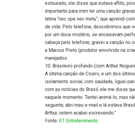
estourado, ele disse que estava aflito, po
importante para mim ter uma canção grava
latina “nec spe nec metu”, que aprendi co
de vida. Pelo telefone, descobrimos que 
por um doce mistério, se encaixavam perf
cabeça pelo telefone, gravei a canção no 
a Marcus Preto (produtor envolvido na cri
marejados.
10. Brasileiro profundo (com Arthur Noguei
A última canção de Cicero, e um dos últi
isolamento social, com saudade, liguei p
com as notícias do Brasil, ele me disse qu
naquele momento. Tentei animá-lo, mas não
seguinte, abri meu e-mail e lá estava Bra
Arthur, ontem acabei escrevendo.”
Fonte:
G1 Entretenimento