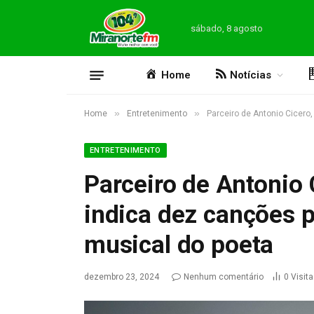
sábado, 8 agosto
Home
Notícias
»
»
Home
Entretenimento
Parceiro de Antonio Cicero
ENTRETENIMENTO
Parceiro de Antonio 
indica dez canções 
musical do poeta
dezembro 23, 2024
Nenhum comentário
0
Visit