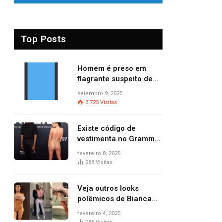
Top Posts
Homem é preso em
flagrante suspeito de
provocar dois incêndios
setembro 9, 2025
criminosos no mesmo
3.725
Visitas
dia
Existe código de
vestimenta no Grammy?
Questionamento surgiu
fevereiro 8, 2025
após Bianca Censori,
288
Visitas
mulher de Kanye West,
aparecer nua na
Veja outros looks
premiação
polêmicos de Bianca
Censori, esposa de
fevereiro 4, 2025
Kanye West que