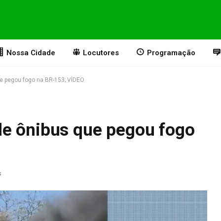
Nossa Cidade
Locutores
Programação
e pegou fogo na BR-153; VÍDEO
e ônibus que pegou fogo
s