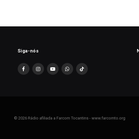
Siga-nós
Facebook
Instagram
YouTube
WhatsApp
TikTok
© 2026 Rádio afiliada a Farcom Tocantins - www.farcomto.org