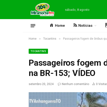
sábado, 8 agosto
Home
Notícias
»
»
Home
Tocantins
Passageiros fogem de ônibus qu
TOCANTINS
Passageiros fogem d
na BR-153; VÍDEO
setembro 20, 2024
Nenhum comentário
0
Visita