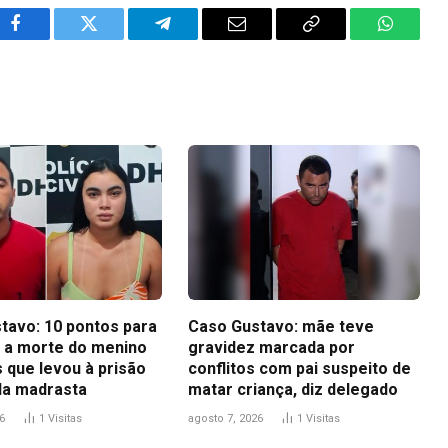
Facebook
Twitter
Telegram
Email
Copy
WhatsA
Link
tavo: 10 pontos para
Caso Gustavo: mãe teve
 a morte do menino
gravidez marcada por
 que levou à prisão
conflitos com pai suspeito de
 da madrasta
matar criança, diz delegado
6
1
Visitas
agosto 7, 2026
1
Visitas