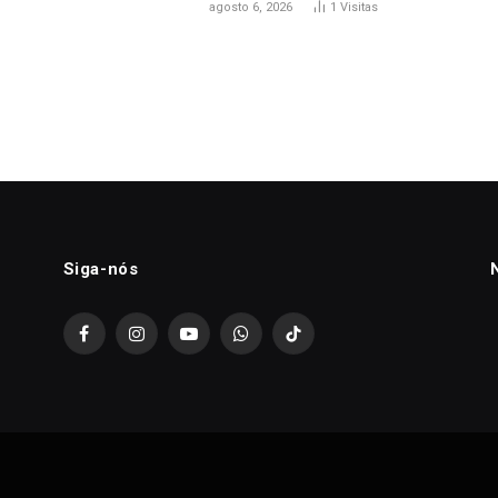
agosto 6, 2026
1
Visitas
Siga-nós
Facebook
Instagram
YouTube
WhatsApp
TikTok