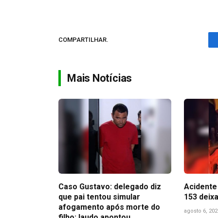
COMPARTILHAR.
Mais Notícias
Caso Gustavo: delegado diz
Acidente 
que pai tentou simular
153 deix
afogamento após morte do
agosto 6, 202
filho; laudo apontou