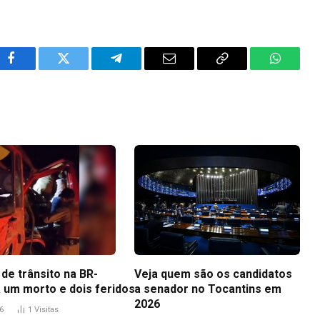
Facebook
Twitter
Telegram
Email
Copy
WhatsA
Link
de trânsito na BR-
Veja quem são os candidatos
a um morto e dois feridos
a senador no Tocantins em
2026
6
1
Visitas