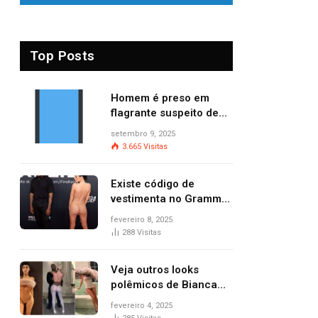
Top Posts
Homem é preso em
flagrante suspeito de
provocar dois incêndios
setembro 9, 2025
criminosos no mesmo
3.665
Visitas
dia
Existe código de
vestimenta no Grammy?
Questionamento surgiu
fevereiro 8, 2025
após Bianca Censori,
288
Visitas
mulher de Kanye West,
aparecer nua na
Veja outros looks
premiação
polêmicos de Bianca
Censori, esposa de
fevereiro 4, 2025
Kanye West que