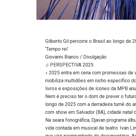
Gilberto Gil percorre o Brasil ao longo de 2
‘Tempo rei’
Giovanni Bianco / Divulgação
♫ PERSPECTIVA 2025
♪ 2025 entra em cena com promessas de vi
mobiliza multidões em nicho específico do
livros e exposições de ícones da MPB anu
Nem é preciso ter o dom de prever o futuro
longo de 2025 com a derradeira turnê do ar
com show em Salvador (BA), cidade natal d
Na seara fonográfica, Djavan programa álb
vida contada em musical de teatro. Ivan L
que virá acompanhado de documentário. Am