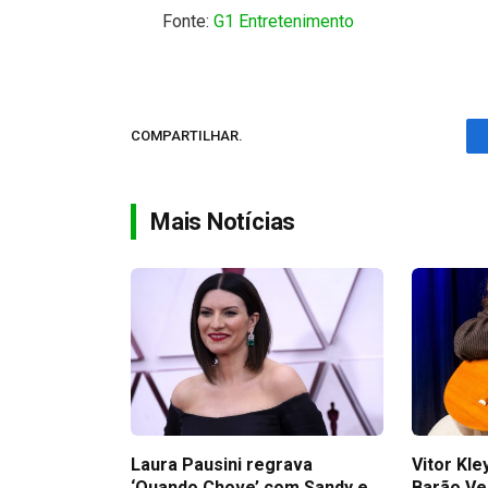
Fonte:
G1 Entretenimento
COMPARTILHAR.
Mais Notícias
Laura Pausini regrava
Vitor Kl
‘Quando Chove’ com Sandy e
Barão Ve