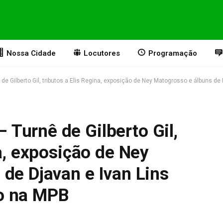
Nossa Cidade
Locutores
Programação
e Gilberto Gil, tributos a Elis Regina, exposição de Ney Matogrosso e álbuns d
Turnê de Gilberto Gil,
na, exposição de Ney
de Djavan e Ivan Lins
o na MPB