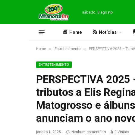
sábado, 8 agosto
Home
Notícias
»
»
Home
Entretenimento
PERSPECTIVA 2025 – Turnê d
ENTRETENIMENTO
PERSPECTIVA 2025 – 
tributos a Elis Regi
Matogrosso e álbuns 
anunciam o ano nov
janeiro 1, 2025
Nenhum comentário
0
Visitas