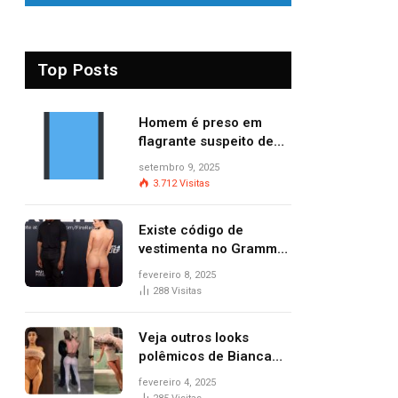
Top Posts
Homem é preso em
flagrante suspeito de
provocar dois incêndios
setembro 9, 2025
criminosos no mesmo
3.712
Visitas
dia
Existe código de
vestimenta no Grammy?
Questionamento surgiu
fevereiro 8, 2025
após Bianca Censori,
288
Visitas
mulher de Kanye West,
aparecer nua na
Veja outros looks
premiação
polêmicos de Bianca
Censori, esposa de
fevereiro 4, 2025
Kanye West que