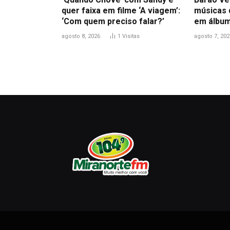
quer faixa em filme ‘A viagem’:
músicas 
‘Com quem preciso falar?’
em álbum
agosto 8, 2026
1
Visitas
agosto 7, 202