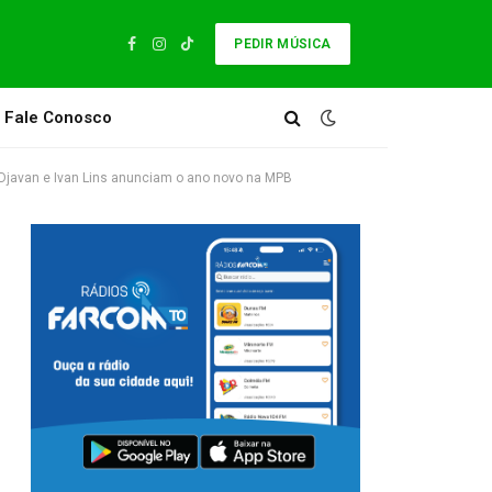
PEDIR MÚSICA
Facebook
Instagram
TikTok
Fale Conosco
e Djavan e Ivan Lins anunciam o ano novo na MPB