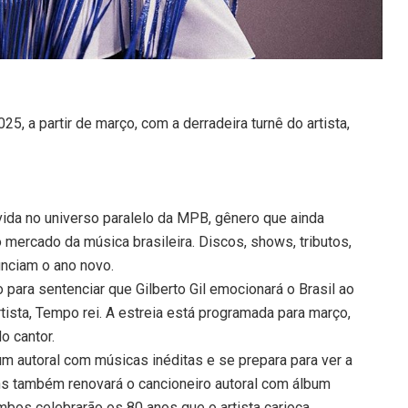
025, a partir de março, com a derradeira turnê do artista,
da no universo paralelo da MPB, gênero que ainda
 mercado da música brasileira. Discos, shows, tributos,
nciam o ano novo.
 para sentenciar que Gilberto Gil emocionará o Brasil ao
tista, Tempo rei. A estreia está programada para março,
o cantor.
um autoral com músicas inéditas e se prepara para ver a
ins também renovará o cancioneiro autoral com álbum
bos celebrarão os 80 anos que o artista carioca