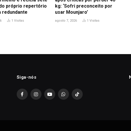
do próprio repertório
kg: ‘Sofri preconceito por
 redundante
usar Mounjaro’
6
1
Visitas
agosto 7, 2026
1
Visitas
Siga-nós
Facebook
Instagram
YouTube
WhatsApp
TikTok