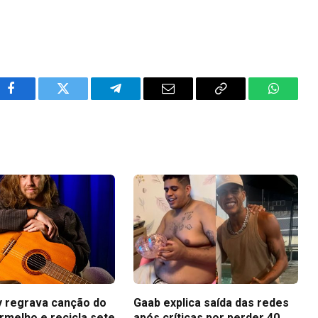
Facebook
Twitter
Telegram
Email
Copy
WhatsA
Link
ey regrava canção do
Gaab explica saída das redes
rmelho e recicla sete
após críticas por perder 40