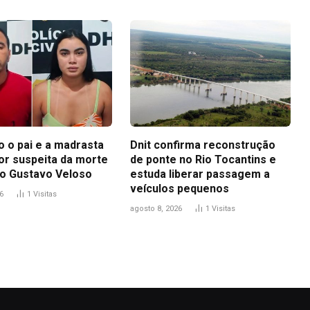
 o pai e a madrasta
Dnit confirma reconstrução
or suspeita da morte
de ponte no Rio Tocantins e
o Gustavo Veloso
estuda liberar passagem a
veículos pequenos
6
1
Visitas
agosto 8, 2026
1
Visitas