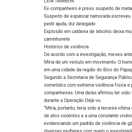
LEIA TAMBÉM
Ex-companheiro é preso suspeito de mata
Suspeito de espancar namorada escreveu 
pedir ajuda, diz delegado
Explosão em caldeira de laticínio deixa mul
caminhonete
Histórico de violência
De acordo com a investigação, meses ant
Míria de um veículo em movimento. O hom
em uma cidade da região do Bico do Papag
Segundo a Secretaria de Segurança Pública
cometidos com extrema violência física e 
companheiras. Uma delas afirmou ter sido t
durante a Operação Déjà-vu.
“Míria, portanto, teria sido a terceira vít
de atos violentos e a uma constante vivênc
evidenciando um padrão de violência de g
diversas mulheres com quem o investigado