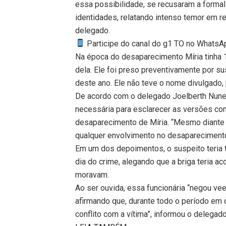
essa possibilidade, se recusaram a formal
identidades, relatando intenso temor em re
delegado.
Participe do canal do g1 TO no WhatsApp
Na época do desaparecimento Míria tinha 
dela. Ele foi preso preventivamente por s
deste ano. Ele não teve o nome divulgado,
De acordo com o delegado Joelberth Nunes,
necessária para esclarecer as versões con
desaparecimento de Míria. “Mesmo diante d
qualquer envolvimento no desaparecimento 
Em um dos depoimentos, o suspeito teria t
dia do crime, alegando que a briga teria a
moravam.
Ao ser ouvida, essa funcionária “negou v
afirmando que, durante todo o período em q
conflito com a vítima”, informou o delegad