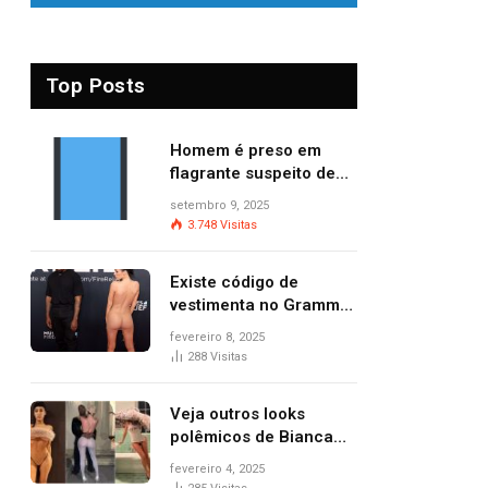
Top Posts
Homem é preso em
flagrante suspeito de
provocar dois incêndios
setembro 9, 2025
criminosos no mesmo
3.748
Visitas
dia
Existe código de
vestimenta no Grammy?
Questionamento surgiu
fevereiro 8, 2025
após Bianca Censori,
288
Visitas
mulher de Kanye West,
aparecer nua na
Veja outros looks
premiação
polêmicos de Bianca
Censori, esposa de
fevereiro 4, 2025
Kanye West que