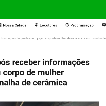
Nossa Cidade
Locutores
Programação
r informações de que homem jogou corpo de mulher desaparecida em fornalha d
após receber informações
 corpo de mulher
nalha de cerâmica