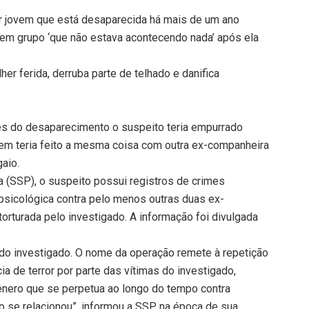
r jovem que está desaparecida há mais de um ano
em grupo ‘que não estava acontecendo nada’ após ela
her ferida, derruba parte de telhado e danifica
es do desaparecimento o suspeito teria empurrado
em teria feito a mesma coisa com outra ex-companheira
aio.
 (SSP), o suspeito possui registros de crimes
psicológica contra pelo menos outras duas ex-
orturada pelo investigado. A informação foi divulgada
ima do investigado. O nome da operação remete à repetição
ia de terror por parte das vítimas do investigado,
ênero que se perpetua ao longo do tempo contra
 se relacionou”, informou a SSP na época de sua