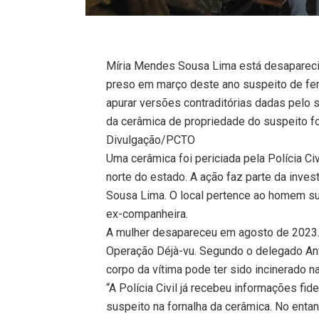
Míria Mendes Sousa Lima está desapareci
preso em março deste ano suspeito de femi
apurar versões contraditórias dadas pelo 
da cerâmica de propriedade do suspeito fo
Divulgação/PCTO
Uma cerâmica foi periciada pela Polícia Civ
norte do estado. A ação faz parte da inv
Sousa Lima. O local pertence ao homem sus
ex-companheira.
A mulher desapareceu em agosto de 2023. 
Operação Déjà-vu. Segundo o delegado An
corpo da vítima pode ter sido incinerado na
“A Polícia Civil já recebeu informações fid
suspeito na fornalha da cerâmica. No enta