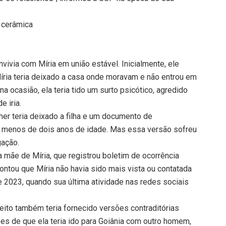
m cerâmica
vivia com Míria em união estável. Inicialmente, ele
íria teria deixado a casa onde moravam e não entrou em
a ocasião, ela teria tido um surto psicótico, agredido
e iria.
her teria deixado a filha e um documento de
ha menos de dois anos de idade. Mas essa versão sofreu
gação.
a mãe de Míria, que registrou boletim de ocorrência
contou que Míria não havia sido mais vista ou contatada
e 2023, quando sua última atividade nas redes sociais
eito também teria fornecido versões contraditórias
ões de que ela teria ido para Goiânia com outro homem,