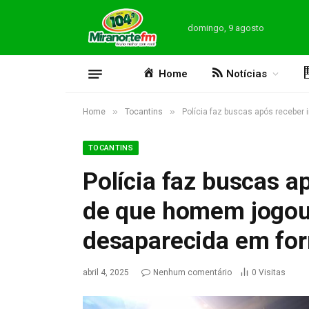
domingo, 9 agosto
Home
Notícias
»
»
Home
Tocantins
Polícia faz buscas após recebe
TOCANTINS
Polícia faz buscas 
de que homem jogou
desaparecida em for
abril 4, 2025
Nenhum comentário
0
Visitas