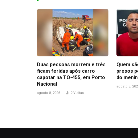
Duas pessoas morrem e três
Quem são
ficam feridas após carro
presos p
capotar na TO-455, em Porto
do menin
Nacional
agosto 8, 202
agosto 8, 2026
2
Visitas