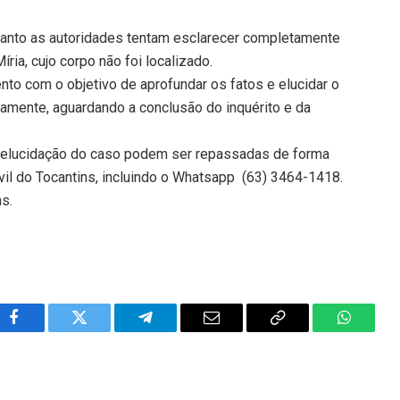
anto as autoridades tentam esclarecer completamente
ia, cujo corpo não foi localizado.
to com o objetivo de aprofundar os fatos e elucidar o
vamente, aguardando a conclusão do inquérito e da
 elucidação do caso podem ser repassadas de forma
ivil do Tocantins, incluindo o Whatsapp (63) 3464-1418.
ns.
Facebook
Twitter
Telegram
Email
Copy
WhatsA
Link