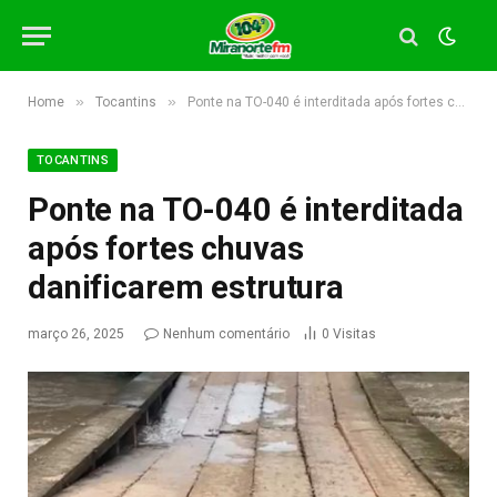
»
»
Home
Tocantins
Ponte na TO-040 é interditada após fortes chuvas danificarem estrutura
TOCANTINS
Ponte na TO-040 é interditada
após fortes chuvas
danificarem estrutura
março 26, 2025
Nenhum comentário
0
Visitas