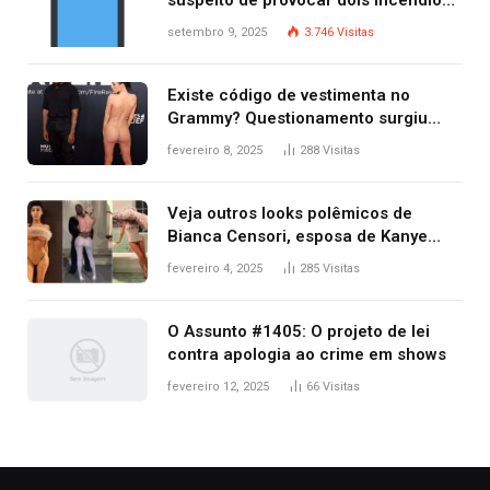
suspeito de provocar dois incêndios
criminosos no mesmo dia
setembro 9, 2025
3.746
Visitas
Existe código de vestimenta no
Grammy? Questionamento surgiu
após Bianca Censori, mulher de
fevereiro 8, 2025
288
Visitas
Kanye West, aparecer nua na
premiação
Veja outros looks polêmicos de
Bianca Censori, esposa de Kanye
West que apareceu nua no Grammy
fevereiro 4, 2025
285
Visitas
2025
O Assunto #1405: O projeto de lei
contra apologia ao crime em shows
fevereiro 12, 2025
66
Visitas