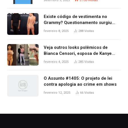
setembro 9, 2025
3.733
Visitas
Existe código de vestimenta no
Grammy? Questionamento surgiu
após Bianca Censori, mulher de
fevereiro 8, 2025
288
Visitas
Kanye West, aparecer nua na
premiação
Veja outros looks polêmicos de
Bianca Censori, esposa de Kanye
West que apareceu nua no Grammy
fevereiro 4, 2025
285
Visitas
2025
O Assunto #1405: O projeto de lei
contra apologia ao crime em shows
fevereiro 12, 2025
66
Visitas