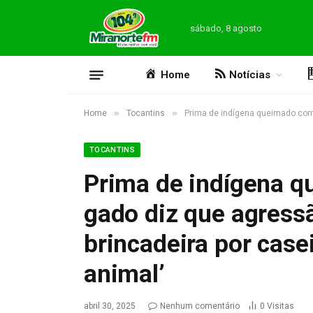
sábado, 8 agosto
Home
Notícias
»
»
Home
Tocantins
Prima de indígena queimado com 
TOCANTINS
Prima de indígena 
gado diz que agress
brincadeira por case
animal’
abril 30, 2025
Nenhum comentário
0
Visitas