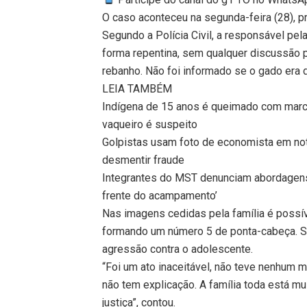
O caso aconteceu na segunda-feira (28), p
Segundo a Polícia Civil, a responsável pel
forma repentina, sem qualquer discussão p
rebanho. Não foi informado se o gado era 
LEIA TAMBÉM
Indígena de 15 anos é queimado com marca
vaqueiro é suspeito
Golpistas usam foto de economista em nota
desmentir fraude
Integrantes do MST denunciam abordagens p
frente do acampamento’
Nas imagens cedidas pela família é possív
formando um número 5 de ponta-cabeça. Se
agressão contra o adolescente.
“Foi um ato inaceitável, não teve nenhum m
não tem explicação. A família toda está mui
justiça”, contou.