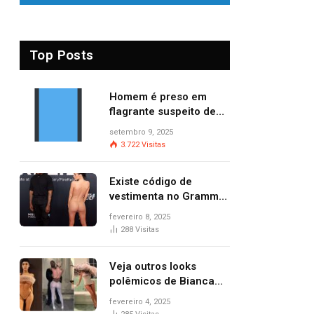
Top Posts
Homem é preso em
flagrante suspeito de
provocar dois incêndios
setembro 9, 2025
criminosos no mesmo
3.722
Visitas
dia
Existe código de
vestimenta no Grammy?
Questionamento surgiu
fevereiro 8, 2025
após Bianca Censori,
288
Visitas
mulher de Kanye West,
aparecer nua na
Veja outros looks
premiação
polêmicos de Bianca
Censori, esposa de
fevereiro 4, 2025
Kanye West que