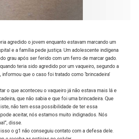
 teria agredido o jovem enquanto estavam marcando um
pital e a família pede justiça. Um adolescente indígena
o grau após ser ferido com um ferro de marcar gado.
quando teria sido agredido por um vaqueiro, segundo a
a, informou que o caso foi tratado como ‘brincadeira’
ntar o que aconteceu o vaqueiro já não estava mais lá e
cadeira, que não sabia e que foi uma brincadeira. Que
iste, não tem essa possibilidade de ter essa
ão pode aceitar, nós estamos muito indignados. Nós
al”, disse.
 isso o g1 não conseguiu contato com a defesa dele.
 e receba as notícias no celular.