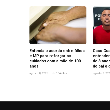
Entenda o acordo entre filhos
Caso Gus
e MP para reforçar os
entender
cuidados com a mãe de 100
de 3 anos
anos
do pai e
agosto 8, 2026
1
Visitas
agosto 8, 202