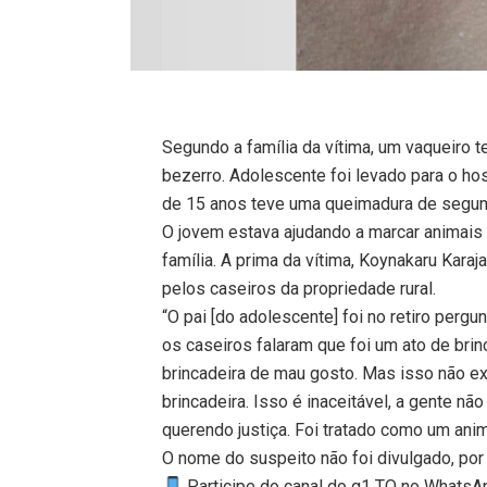
Segundo a família da vítima, um vaqueiro
bezerro. Adolescente foi levado para o hos
de 15 anos teve uma queimadura de segund
O jovem estava ajudando a marcar animais 
família. A prima da vítima, Koynakaru Karaj
pelos caseiros da propriedade rural.
“O pai [do adolescente] foi no retiro pergu
os caseiros falaram que foi um ato de brin
brincadeira de mau gosto. Mas isso não ex
brincadeira. Isso é inaceitável, a gente n
querendo justiça. Foi tratado como um anim
O nome do suspeito não foi divulgado, por
Participe do canal do g1 TO no WhatsApp