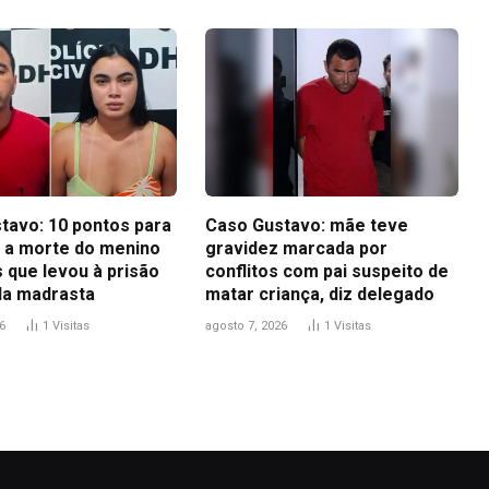
tavo: 10 pontos para
Caso Gustavo: mãe teve
 a morte do menino
gravidez marcada por
 que levou à prisão
conflitos com pai suspeito de
 da madrasta
matar criança, diz delegado
6
1
Visitas
agosto 7, 2026
1
Visitas