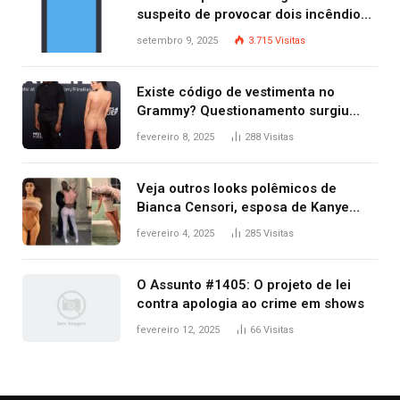
suspeito de provocar dois incêndios
criminosos no mesmo dia
setembro 9, 2025
3.715
Visitas
Existe código de vestimenta no
Grammy? Questionamento surgiu
após Bianca Censori, mulher de
fevereiro 8, 2025
288
Visitas
Kanye West, aparecer nua na
premiação
Veja outros looks polêmicos de
Bianca Censori, esposa de Kanye
West que apareceu nua no Grammy
fevereiro 4, 2025
285
Visitas
2025
O Assunto #1405: O projeto de lei
contra apologia ao crime em shows
fevereiro 12, 2025
66
Visitas