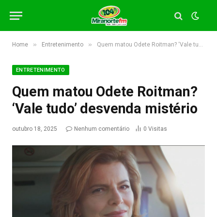
»
»
Home
Entretenimento
Quem matou Odete Roitman? ‘Vale tudo’ desvenda mistério
ENTRETENIMENTO
Quem matou Odete Roitman?
‘Vale tudo’ desvenda mistério
outubro 18, 2025
Nenhum comentário
0
Visitas