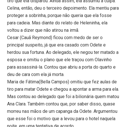
tiro que ela disparou. Ainda assim, ela assumiu a culpa.
Celina, então, deu o terceiro depoimento. Ela mentiu para
proteger a sobrinha, porque não queria que ela fosse
para cadeia. Mas diante do relato de Heleninha, ela
voltou a dizer que não atirou na irmã.
Cesar (Cauã Reymond) ficou com medo de ser o
principal suspeito, já que era casado com Odete e
herdou sua fortuna. Ao delegado, ele negou ter matado a
esposa e omitiu o plano que ele traçou com Olavinho
para assassiná-la. Contou que abriu a porta do quarto e
deu de cara com ela já morta.
Maria de Fátima(Bella Campos) omitiu que fez aulas de
tiro para matar Odete e chegou a apontar a arma para ela.
Mas contou ao delegado que foi a bilionária quem matou
Ana Clara. Também contou que, por saber disso, quase
morreu nas mãos de um capanga da Odete. Argumentou
que esse foi o motivo que a levou para o hotel naquela
noite, em uma tentativa de acordo.