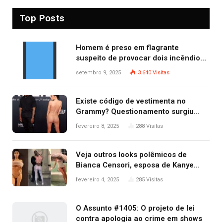
Top Posts
Homem é preso em flagrante
suspeito de provocar dois incêndios
criminosos no mesmo dia
setembro 9, 2025
3.640
Visitas
Existe código de vestimenta no
Grammy? Questionamento surgiu
após Bianca Censori, mulher de
fevereiro 8, 2025
288
Visitas
Kanye West, aparecer nua na
premiação
Veja outros looks polêmicos de
Bianca Censori, esposa de Kanye
West que apareceu nua no Grammy
fevereiro 4, 2025
285
Visitas
2025
O Assunto #1405: O projeto de lei
contra apologia ao crime em shows