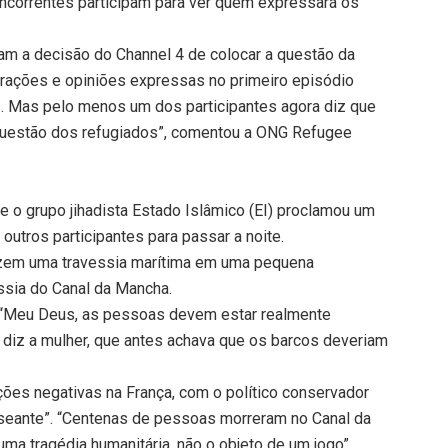
oncorrentes participam para ver quem expressará os
m a decisão do Channel 4 de colocar a questão da
arações e opiniões expressas no primeiro episódio
. Mas pelo menos um dos participantes agora diz que
 questão dos refugiados”, comentou a ONG Refugee
o grupo jihadista Estado Islâmico (EI) proclamou um
 outros participantes para passar a noite.
fazem uma travessia marítima em uma pequena
ssia do Canal da Mancha.
e. “Meu Deus, as pessoas devem estar realmente
 diz a mulher, que antes achava que os barcos deveriam
ões negativas na França, com o político conservador
useante”. “Centenas de pessoas morreram no Canal da
ma tragédia humanitária, não o objeto de um jogo”,