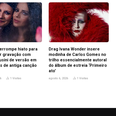
terrompe hiato para
Drag Ivana Wonder insere
r gravação com
modinha de Carlos Gomes no
usini de versão em
trilho essencialmente autoral
s de antiga canção
do álbum de estreia ‘Primeiro
ato’
6
1
Visitas
agosto 6, 2026
1
Visitas