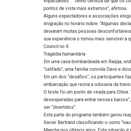
impactantes”. “Tenho certeza de que os c
pontos de vista mais extremos”, afirmou.
Alguns espectadores e associações elogia
imigração no horário nobre. “Algumas decl
deixaram muitas pessoas desconfortáveis
sua experiência o tornou mais sensível à
Council no X.
Tragédia humanitária
Em uma casa bombardeada em Raqqa, onde 
“califado”, uma família convida Dave e dois
Em um dos “desafios”, os participantes 
embarcação que recria a odisseia da trave
O teste foi um ponto de virada para Chlo
desesperadas para entrar nesses barcos”,
ser “divertidos”.
Esta parte do programa também gerou reaç
Xavier Bertrand classificando-o como “na
Mancha nos últimos anos. Esta situação é u