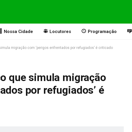
Nossa Cidade
Locutores
Programação
simula migração com ‘perigos enfrentados por refugiados’ é criticado
co que simula migração
ados por refugiados’ é