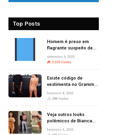
Top Posts
Homem é preso em
flagrante suspeito de
provocar dois incêndios
setembro 9, 2025
criminosos no mesmo
3.659
Visitas
dia
Existe código de
vestimenta no Grammy?
Questionamento surgiu
fevereiro 8, 2025
após Bianca Censori,
288
Visitas
mulher de Kanye West,
aparecer nua na
Veja outros looks
premiação
polêmicos de Bianca
Censori, esposa de
fevereiro 4, 2025
Kanye West que