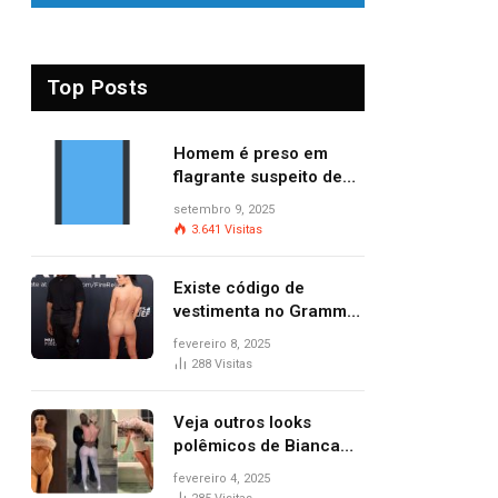
Top Posts
Homem é preso em
flagrante suspeito de
provocar dois incêndios
setembro 9, 2025
criminosos no mesmo
3.641
Visitas
dia
Existe código de
vestimenta no Grammy?
Questionamento surgiu
fevereiro 8, 2025
após Bianca Censori,
288
Visitas
mulher de Kanye West,
aparecer nua na
Veja outros looks
premiação
polêmicos de Bianca
Censori, esposa de
fevereiro 4, 2025
Kanye West que