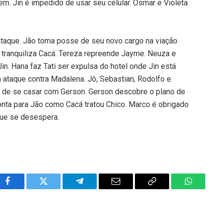
. Jin é impedido de usar seu celular. Osmar e Violeta
aque. Jão toma posse de seu novo cargo na viação
 tranquiliza Cacá. Tereza repreende Jayme. Neuza e
in. Hana faz Tati ser expulsa do hotel onde Jin está
 ataque contra Madalena. Jô, Sebastian, Rodolfo e
ir de se casar com Gerson. Gerson descobre o plano de
onta para Jão como Cacá tratou Chico. Marco é obrigado
 que se desespera.
Facebook
Twitter
Telegram
Email
Copy
WhatsA
Link