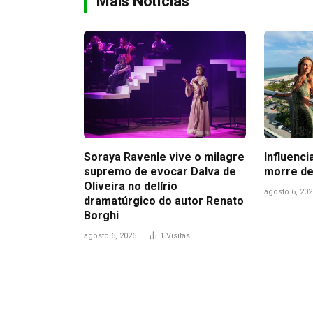
Mais Notícias
Soraya Ravenle vive o milagre
Influenci
supremo de evocar Dalva de
morre de
Oliveira no delírio
agosto 6, 202
dramatúrgico do autor Renato
Borghi
agosto 6, 2026
1
Visitas