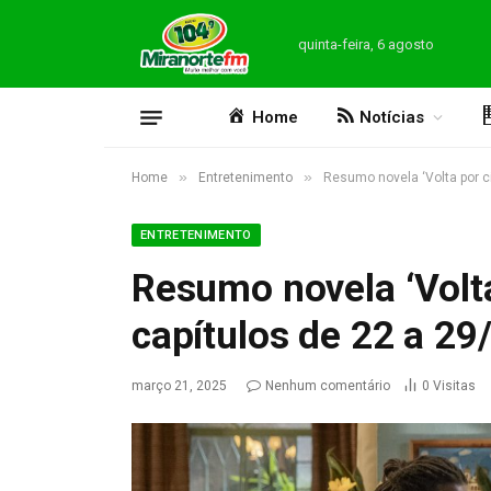
quinta-feira, 6 agosto
Home
Notícias
»
»
Home
Entretenimento
Resumo novela ‘Volta por ci
ENTRETENIMENTO
Resumo novela ‘Volta
capítulos de 22 a 29
março 21, 2025
Nenhum comentário
0
Visitas