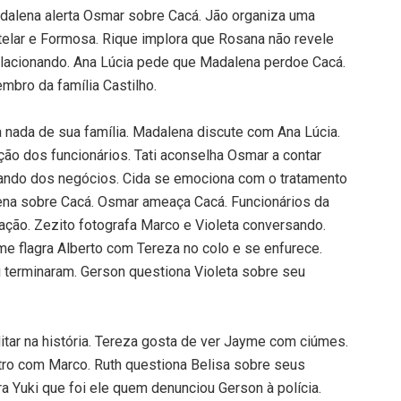
adalena alerta Osmar sobre Cacá. Jão organiza uma
telar e Formosa. Rique implora que Rosana não revele
lacionando. Ana Lúcia pede que Madalena perdoe Cacá.
mbro da família Castilho.
 a nada de sua família. Madalena discute com Ana Lúcia.
ão dos funcionários. Tati aconselha Osmar a contar
mando dos negócios. Cida se emociona com o tratamento
lena sobre Cacá. Osmar ameaça Cacá. Funcionários da
ação. Zezito fotografa Marco e Violeta conversando.
e flagra Alberto com Tereza no colo e se enfurece.
i terminaram. Gerson questiona Violeta sobre seu
itar na história. Tereza gosta de ver Jayme com ciúmes.
tro com Marco. Ruth questiona Belisa sobre seus
a Yuki que foi ele quem denunciou Gerson à polícia.