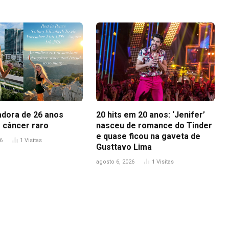
adora de 26 anos
20 hits em 20 anos: ‘Jenifer’
 câncer raro
nasceu de romance do Tinder
e quase ficou na gaveta de
6
1
Visitas
Gusttavo Lima
agosto 6, 2026
1
Visitas