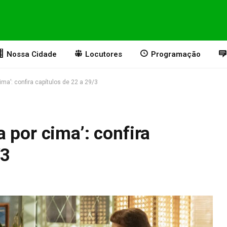
Nossa Cidade
Locutores
Programação
ma’: confira capítulos de 22 a 29/3
 por cima’: confira
/3