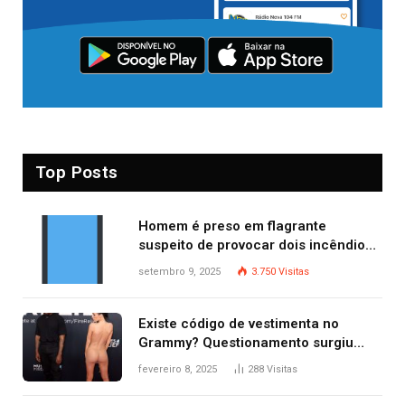
Top Posts
Homem é preso em flagrante
suspeito de provocar dois incêndios
criminosos no mesmo dia
setembro 9, 2025
3.750
Visitas
Existe código de vestimenta no
Grammy? Questionamento surgiu
após Bianca Censori, mulher de
fevereiro 8, 2025
288
Visitas
Kanye West, aparecer nua na
premiação