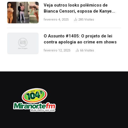
Veja outros looks polêmicos de
Bianca Censori, esposa de Kanye
West que apareceu nua no Grammy
fevereiro 4, 2025
285
Visitas
2025
O Assunto #1405: O projeto de lei
contra apologia ao crime em shows
fevereiro 12, 2025
66
Visitas