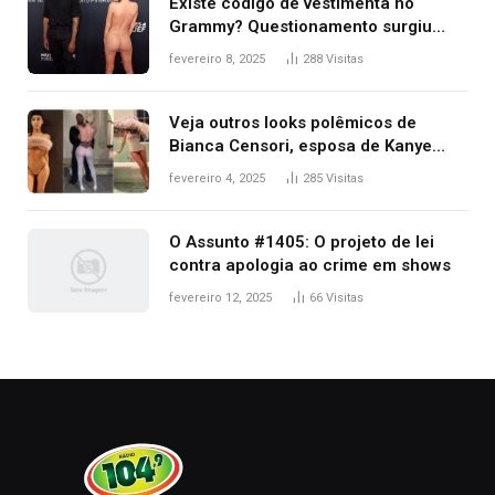
Existe código de vestimenta no
Grammy? Questionamento surgiu
após Bianca Censori, mulher de
fevereiro 8, 2025
288
Visitas
Kanye West, aparecer nua na
premiação
Veja outros looks polêmicos de
Bianca Censori, esposa de Kanye
West que apareceu nua no Grammy
fevereiro 4, 2025
285
Visitas
2025
O Assunto #1405: O projeto de lei
contra apologia ao crime em shows
fevereiro 12, 2025
66
Visitas