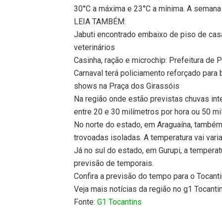
30°C a máxima e 23°C a mínima. A semana 
LEIA TAMBÉM:
Jabuti encontrado embaixo de piso de cas
veterinários
Casinha, ração e microchip: Prefeitura de 
Carnaval terá policiamento reforçado para 
shows na Praça dos Girassóis
Na região onde estão previstas chuvas inte
entre 20 e 30 milímetros por hora ou 50 mi
No norte do estado, em Araguaína, també
trovoadas isoladas. A temperatura vai var
Já no sul do estado, em Gurupi, a tempera
previsão de temporais.
Confira a previsão do tempo para o Tocant
Veja mais notícias da região no g1 Tocanti
Fonte:
G1 Tocantins