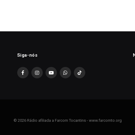
Siga-nós
Facebook
Instagram
YouTube
WhatsApp
TikTok
© 2026 Rádio afiliada a Farcom Tocantins - www.farcomto.org