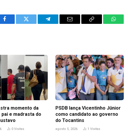
Facebook
Twitter
Telegram
Email
Copy
WhatsA
Link
stra momento da
PSDB lança Vicentinho Júnior
 pai e madrasta do
como candidato ao governo
Gustavo
do Tocantins
6
0
Visitas
agosto 5, 2026
1
Visitas