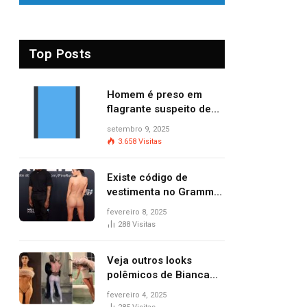
Top Posts
Homem é preso em
flagrante suspeito de
provocar dois incêndios
setembro 9, 2025
criminosos no mesmo
3.658
Visitas
dia
Existe código de
vestimenta no Grammy?
Questionamento surgiu
fevereiro 8, 2025
após Bianca Censori,
288
Visitas
mulher de Kanye West,
aparecer nua na
Veja outros looks
premiação
polêmicos de Bianca
Censori, esposa de
fevereiro 4, 2025
Kanye West que