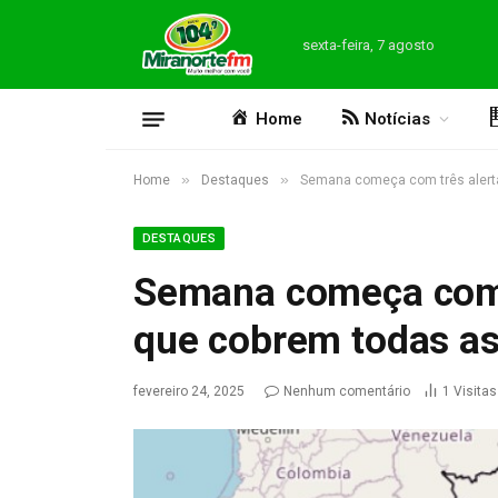
sexta-feira, 7 agosto
Home
Notícias
»
»
Home
Destaques
Semana começa com três alerta
DESTAQUES
Semana começa com 
que cobrem todas as
fevereiro 24, 2025
Nenhum comentário
1
Visitas