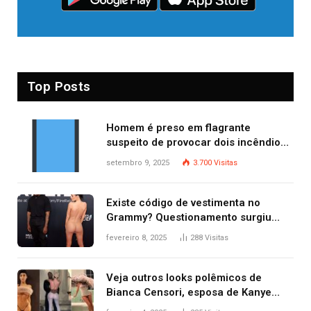
Top Posts
Homem é preso em flagrante
suspeito de provocar dois incêndios
criminosos no mesmo dia
setembro 9, 2025
3.700
Visitas
Existe código de vestimenta no
Grammy? Questionamento surgiu
após Bianca Censori, mulher de
fevereiro 8, 2025
288
Visitas
Kanye West, aparecer nua na
premiação
Veja outros looks polêmicos de
Bianca Censori, esposa de Kanye
West que apareceu nua no Grammy