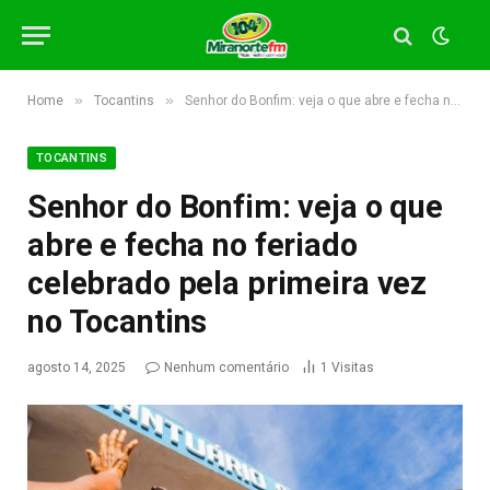
»
»
Home
Tocantins
Senhor do Bonfim: veja o que abre e fecha no feriado celebrado pela primeira vez no Tocantins
TOCANTINS
Senhor do Bonfim: veja o que
abre e fecha no feriado
celebrado pela primeira vez
no Tocantins
agosto 14, 2025
Nenhum comentário
1
Visitas