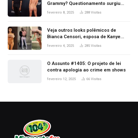
Grammy? Questionamento surgiu
após Bianca Censori, mulher de
fevereiro 8, 2025
288
Visitas
Kanye West, aparecer nua na
premiação
Veja outros looks polêmicos de
Bianca Censori, esposa de Kanye
West que apareceu nua no Grammy
fevereiro 4, 2025
285
Visitas
2025
O Assunto #1405: O projeto de lei
contra apologia ao crime em shows
fevereiro 12, 2025
66
Visitas