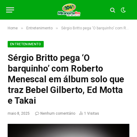
»
»
Home
Entretenimento
Sérgio Britto pega ‘O barquinho’ com Roberto Menescal em álbum solo que traz Bebel Gilberto, Ed Motta e Takai
ENTRETENIMENTO
Sérgio Britto pega ‘O
barquinho’ com Roberto
Menescal em álbum solo que
traz Bebel Gilberto, Ed Motta
e Takai
maio 8, 2025
Nenhum comentário
1
Visitas