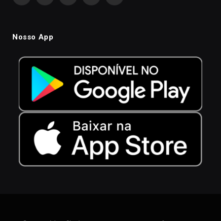
Facebook
Instagram
YouTube
WhatsApp
TikTok
Nosso App