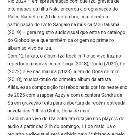
Rio 2024 – em apresentação com que Iza, grávida de
oito meses da filha Nala, encerrou a programação do
Palco Sunset em 20 de setembro, com direito a
participação de Ivete Sangalo na música Meu talismã
(2019) – gera registro audiovisual que entra no catálogo
do Globoplay e que também dá origem ao primeiro
álbum ao vivo de Iza.
Com 12 faixas, o álbum Iza Rock in Rio ao vivo traz no
repertório músicas como Ginga (2018), Gueto (2021), Fé
(2022) e Fé nas maluca (2023), além de Dona de mim
(2018), música-título do primeiro álbum da artista.
Aliás, essa composição foi rebobinada por Iza neste ano
de 2025 com a rapper Azzy e com a cantora Sandra de
Sá em gravação feita para a abertura da recém-estreada
novela das 19h da Globo, Dona de mim.
O álbum ao vivo de Iza entra em rotação nos players de
áudio a partir das 21h do domingo, 11 de maio. Já o
registro audiovisual será exibido pelo Multishow e pelo