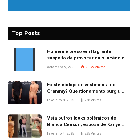
Top Posts
Homem é preso em flagrante
suspeito de provocar dois incêndios
criminosos no mesmo dia
setembro 9, 2025
3.699
Visitas
Existe código de vestimenta no
Grammy? Questionamento surgiu
após Bianca Censori, mulher de
fevereiro 8, 2025
288
Visitas
Kanye West, aparecer nua na
premiação
Veja outros looks polêmicos de
Bianca Censori, esposa de Kanye
West que apareceu nua no Grammy
fevereiro 4, 2025
285
Visitas
2025