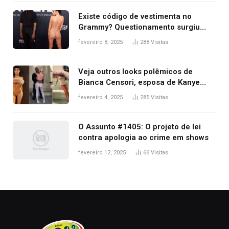
Existe código de vestimenta no
Grammy? Questionamento surgiu
após Bianca Censori, mulher de
fevereiro 8, 2025
288
Visitas
Kanye West, aparecer nua na
premiação
Veja outros looks polêmicos de
Bianca Censori, esposa de Kanye
West que apareceu nua no Grammy
fevereiro 4, 2025
285
Visitas
2025
O Assunto #1405: O projeto de lei
contra apologia ao crime em shows
fevereiro 12, 2025
66
Visitas