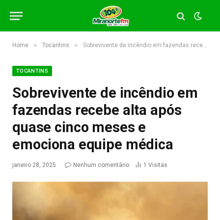
»
»
Home
Tocantins
Sobrevivente de incêndio em fazendas recebe alta após quase cinco meses e emociona equipe médica
TOCANTINS
Sobrevivente de incêndio em
fazendas recebe alta após
quase cinco meses e
emociona equipe médica
janeiro 28, 2025
Nenhum comentário
1
Visitas