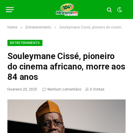
»
»
Home
Entretenimento
Souleymane Cissé, pioneiro do cinema africano, morre aos 84 anos
ENTRETENIMENTO
Souleymane Cissé, pioneiro
do cinema africano, morre aos
84 anos
fevereiro 20, 2025
Nenhum comentário
0
Visitas