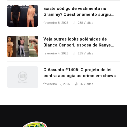
Existe código de vestimenta no
Grammy? Questionamento surgiu
após Bianca Censori, mulher de
fevereiro 8, 2025
288
Visitas
Kanye West, aparecer nua na
premiação
Veja outros looks polêmicos de
Bianca Censori, esposa de Kanye
West que apareceu nua no Grammy
fevereiro 4, 2025
285
Visitas
2025
O Assunto #1405: O projeto de lei
contra apologia ao crime em shows
fevereiro 12, 2025
66
Visitas