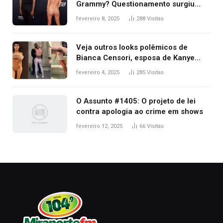
Grammy? Questionamento surgiu
após Bianca Censori, mulher de
fevereiro 8, 2025
288
Visitas
Kanye West, aparecer nua na
premiação
Veja outros looks polêmicos de
Bianca Censori, esposa de Kanye
West que apareceu nua no Grammy
fevereiro 4, 2025
285
Visitas
2025
O Assunto #1405: O projeto de lei
contra apologia ao crime em shows
fevereiro 12, 2025
66
Visitas