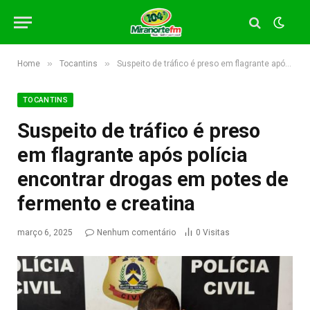
»
»
Home
Tocantins
Suspeito de tráfico é preso em flagrante após polícia encontrar drogas em potes de fermento e creatina
TOCANTINS
Suspeito de tráfico é preso
em flagrante após polícia
encontrar drogas em potes de
fermento e creatina
março 6, 2025
Nenhum comentário
0
Visitas