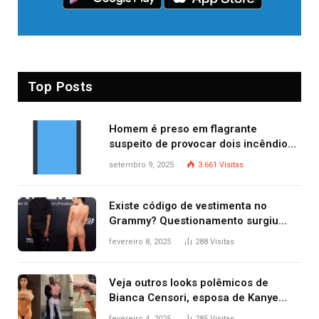
Top Posts
Homem é preso em flagrante
suspeito de provocar dois incêndios
criminosos no mesmo dia
setembro 9, 2025
3.661
Visitas
Existe código de vestimenta no
Grammy? Questionamento surgiu
após Bianca Censori, mulher de
fevereiro 8, 2025
288
Visitas
Kanye West, aparecer nua na
premiação
Veja outros looks polêmicos de
Bianca Censori, esposa de Kanye
West que apareceu nua no Grammy
fevereiro 4, 2025
285
Visitas