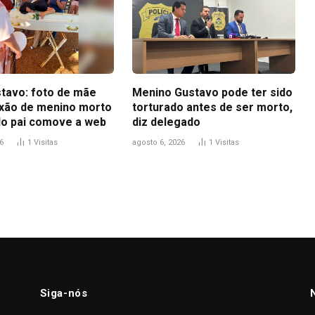
tavo: foto de mãe
Menino Gustavo pode ter sido
ixão de menino morto
torturado antes de ser morto,
do pai comove a web
diz delegado
6
1
Visitas
agosto 6, 2026
1
Visitas
Siga-nós