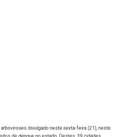
rboviroses divulgado nesta sexta-feira (21), neste
peitos de dengue no estado. Destes, 39 cidades