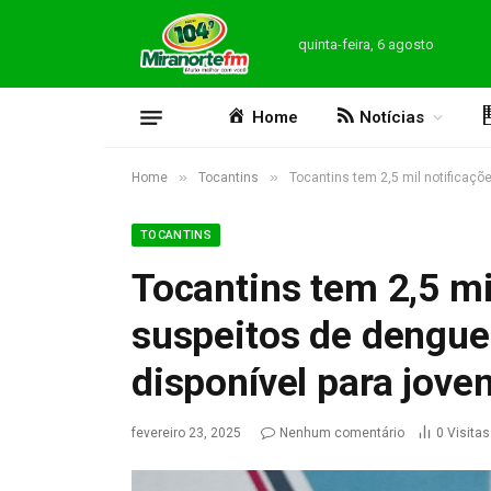
quinta-feira, 6 agosto
Home
Notícias
»
»
Home
Tocantins
Tocantins tem 2,5 mil notificaçõ
TOCANTINS
Tocantins tem 2,5 mi
suspeitos de dengue
disponível para jove
fevereiro 23, 2025
Nenhum comentário
0
Visitas