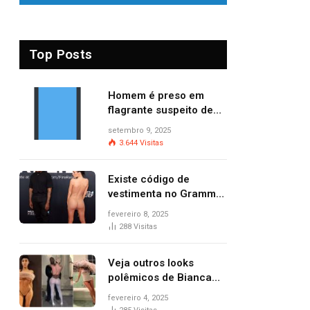
Top Posts
Homem é preso em
flagrante suspeito de
provocar dois incêndios
setembro 9, 2025
criminosos no mesmo
3.644
Visitas
dia
Existe código de
vestimenta no Grammy?
Questionamento surgiu
fevereiro 8, 2025
após Bianca Censori,
288
Visitas
mulher de Kanye West,
aparecer nua na
Veja outros looks
premiação
polêmicos de Bianca
Censori, esposa de
fevereiro 4, 2025
Kanye West que