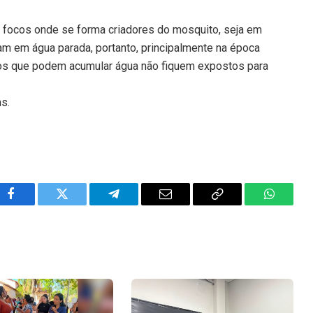
s focos onde se forma criadores do mosquito, seja em
iam em água parada, portanto, principalmente na época
etos que podem acumular água não fiquem expostos para
ns.
Facebook
Twitter
Telegram
Email
Copy
WhatsA
Link