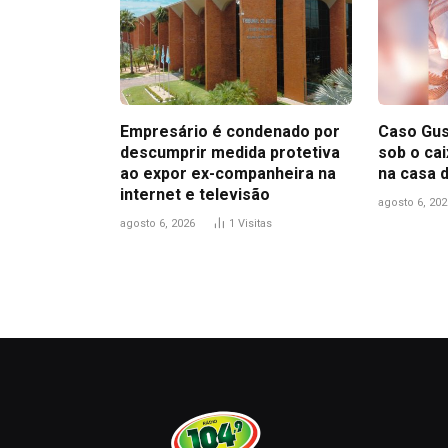
Empresário é condenado por
Caso Gus
descumprir medida protetiva
sob o ca
ao expor ex-companheira na
na casa 
internet e televisão
agosto 6, 202
agosto 6, 2026
1
Visitas