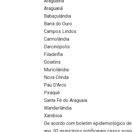
Araguaína
Araguanã
Babaçulândia
Barra do Ouro
Campos Lindos
Carmolândia
Darcinópolis
Filadelfia
Goiatins
Muricilândia
Nova Olinda
Pau D’Arco
Piraquê
Santa Fé do Araguaia
Wanderlândia
Xambioá
De acordo com boletim epidemiológico de a
ano, 92 municípios notificaram casos sus