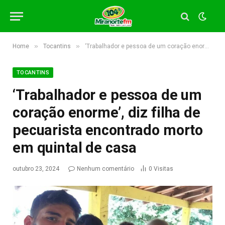
»
»
Home
Tocantins
‘Trabalhador e pessoa de um coração enorme’, diz filha de pecuarista encontrado morto em quintal de casa
TOCANTINS
‘Trabalhador e pessoa de um
coração enorme’, diz filha de
pecuarista encontrado morto
em quintal de casa
outubro 23, 2024
Nenhum comentário
0
Visitas