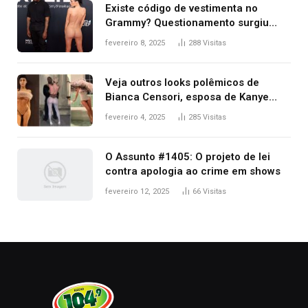
Existe código de vestimenta no
Grammy? Questionamento surgiu
após Bianca Censori, mulher de
fevereiro 8, 2025
288
Visitas
Kanye West, aparecer nua na
premiação
Veja outros looks polêmicos de
Bianca Censori, esposa de Kanye
West que apareceu nua no Grammy
fevereiro 4, 2025
285
Visitas
2025
O Assunto #1405: O projeto de lei
contra apologia ao crime em shows
fevereiro 12, 2025
66
Visitas