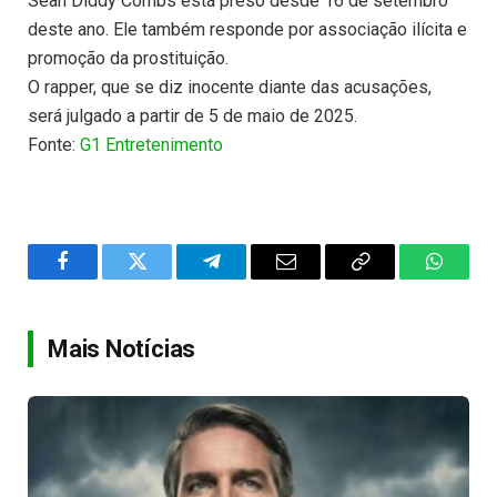
Sean Diddy Combs está preso desde 16 de setembro
deste ano. Ele também responde por associação ilícita e
promoção da prostituição.
O rapper, que se diz inocente diante das acusações,
será julgado a partir de 5 de maio de 2025.
Fonte:
G1 Entretenimento
Facebook
Twitter
Telegram
Email
Copy
WhatsA
Link
Mais Notícias