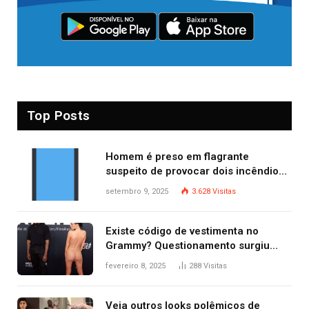
Top Posts
Homem é preso em flagrante
suspeito de provocar dois incêndios
criminosos no mesmo dia
setembro 9, 2025
3.628
Visitas
Existe código de vestimenta no
Grammy? Questionamento surgiu
após Bianca Censori, mulher de
fevereiro 8, 2025
288
Visitas
Kanye West, aparecer nua na
premiação
Veja outros looks polêmicos de