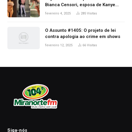
Bianca Censori, esposa de Kanye
West que apareceu nua no Grammy
fevereiro 4, 2025
285
Visitas
2025
O Assunto #1405: O projeto de lei
contra apologia ao crime em shows
fevereiro 12, 2025
66
Visitas
Siga-nós