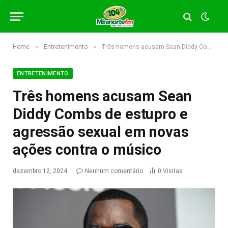
»
»
Home
Entretenimento
Três homens acusam Sean Diddy Combs de estupro e agressão sexual em novas ações contra o músico
ENTRETENIMENTO
Três homens acusam Sean
Diddy Combs de estupro e
agressão sexual em novas
ações contra o músico
dezembro 12, 2024
Nenhum comentário
0
Visitas