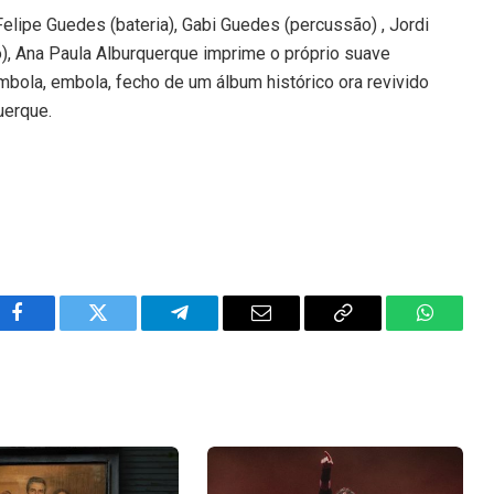
ipe Guedes (bateria), Gabi Guedes (percussão) , Jordi
), Ana Paula Alburquerque imprime o próprio suave
ola, embola, fecho de um álbum histórico ora revivido
uerque.
Facebook
Twitter
Telegram
Email
Copy
WhatsA
Link