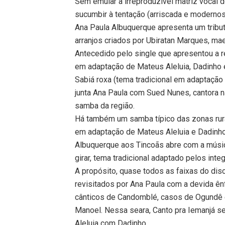
Sem emular a irreproduzível matriz vocal 
sucumbir à tentação (arriscada e moderno
Ana Paula Albuquerque apresenta um tribut
arranjos criados por Ubiratan Marques, mae
Antecedido pelo single que apresentou a r
em adaptação de Mateus Aleluia, Dadinho 
Sabiá roxa (tema tradicional em adaptação
junta Ana Paula com Sued Nunes, cantora 
samba da região.
Há também um samba típico das zonas rura
em adaptação de Mateus Aleluia e Dadinho)
Albuquerque aos Tincoãs abre com a música
girar, tema tradicional adaptado pelos integ
A propósito, quase todos as faixas do di
revisitados por Ana Paula com a devida 
cânticos de Candomblé, casos de Ogundê 
Manoel. Nessa seara, Canto pra Iemanjá se 
Aleluia com Dadinho.