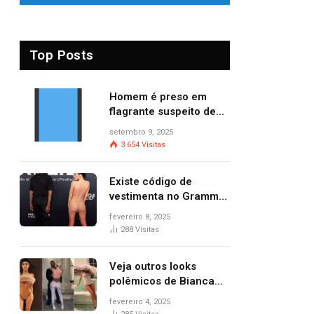
Top Posts
Homem é preso em
flagrante suspeito de
provocar dois incêndios
setembro 9, 2025
criminosos no mesmo
3.654
Visitas
dia
Existe código de
vestimenta no Grammy?
Questionamento surgiu
fevereiro 8, 2025
após Bianca Censori,
288
Visitas
mulher de Kanye West,
aparecer nua na
Veja outros looks
premiação
polêmicos de Bianca
Censori, esposa de
fevereiro 4, 2025
Kanye West que