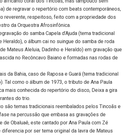
do africanto coral dos Tincoãs, mas tampouco sem
sa) de regravar o repertório com beats contemporâneos,
o reverente, respeitoso, feito com a propriedade dos
stro da Orquestra Afrosinfônica.
egravação do samba Capela d’Ajuda (tema tradicional
e Heraldo), o álbum cai no suingue do samba de roda
 de Mateus Aleluia, Dadinho e Heraldo) em gravação que
nascida no Recôncavo Baiano e formadas nas rodas de
is da Bahia, caso de Raposa e Guará (tema tradicional
. Tal como o álbum de 1973, o tributo de Ana Paula
 mais conhecida do repertório do disco, Deixa a gira
rantes do trio.
sco são temas tradicionais reembalados pelos Tincoãs e
ênfase na percussão que embasa as gravações de
e de Obaluaê, este cantado por Ana Paula com Zé
diferencia por ser tema original da lavra de Mateus