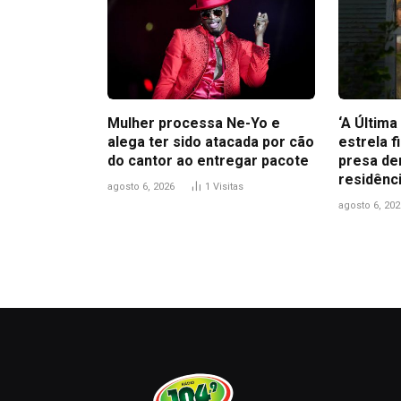
Mulher processa Ne-Yo e
‘A Últim
alega ter sido atacada por cão
estrela f
do cantor ao entregar pacote
presa de
residênc
agosto 6, 2026
1
Visitas
agosto 6, 202