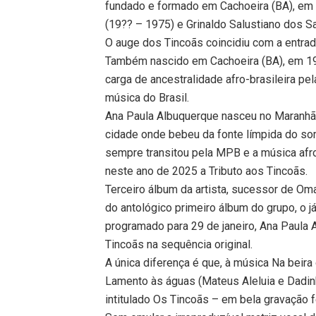
fundado e formado em Cachoeira (BA), em 
(19?? – 1975) e Grinaldo Salustiano dos S
O auge dos Tincoãs coincidiu com a entrad
Também nascido em Cachoeira (BA), em 194
carga de ancestralidade afro-brasileira pel
música do Brasil.
Ana Paula Albuquerque nasceu no Maranhão
cidade onde bebeu da fonte límpida do s
sempre transitou pela MPB e a música afro
neste ano de 2025 a Tributo aos Tincoãs.
Terceiro álbum da artista, sucessor de Om
do antológico primeiro álbum do grupo, o j
programado para 29 de janeiro, Ana Paula
Tincoãs na sequência original.
A única diferença é que, à música Na beira
Lamento às águas (Mateus Aleluia e Dadin
intitulado Os Tincoãs – em bela gravação f