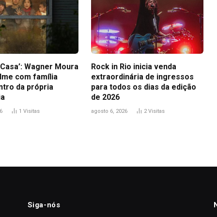
a Casa’: Wagner Moura
Rock in Rio inicia venda
ilme com família
extraordinária de ingressos
ntro da própria
para todos os dias da edição
ia
de 2026
6
1
Visitas
agosto 6, 2026
2
Visitas
Siga-nós