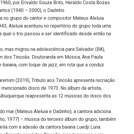
1960, por Erivaldo Souza Brito, Heraldo Costa Bozas
antos (1940 – 2000), o Dadinho.
a no grupo do cantor e compositor Mateus Aleluia.
3, Aleluia acentuou no repertório do grupo toda uma
a qual o trio passou a ser identificado desde então na
, mas migrou na adolescência para Salvador (BA),
om dos Tincoãs. Doutoranda em Música, Ana Paula
-baiana, com toque de jazz, em rota que a conduz
aremim (2019), Tributo aos Tincoãs apresenta recriação
á mencionado disco de 1973. No álbum da artista,
 Albuquerque reapresenta as 12 músicas do disco dos
 do mar (Mateus Aleluia e Dadinho), a cantora adiciona
ho, 1977) – música do terceiro álbum do grupo, também
eita com a adesão da cantora baiana Luedji Luna.