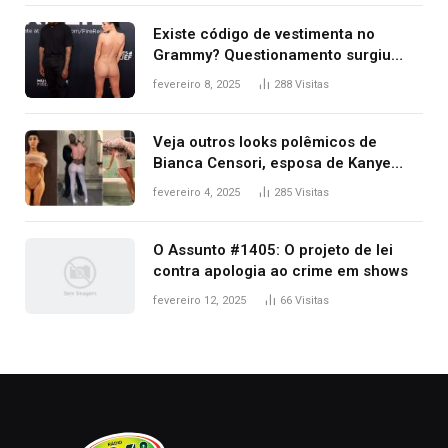
Existe código de vestimenta no
Grammy? Questionamento surgiu
após Bianca Censori, mulher de
fevereiro 8, 2025
288
Visitas
Kanye West, aparecer nua na
premiação
Veja outros looks polêmicos de
Bianca Censori, esposa de Kanye
West que apareceu nua no Grammy
fevereiro 4, 2025
285
Visitas
2025
O Assunto #1405: O projeto de lei
contra apologia ao crime em shows
fevereiro 12, 2025
66
Visitas