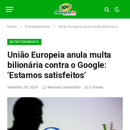
»
»
Home
Entretenimento
União Europeia anula multa bilionária contra o Google: ‘Estamos satisfeitos’
ENTRETENIMENTO
União Europeia anula multa
bilionária contra o Google:
‘Estamos satisfeitos’
setembro 18, 2024
Nenhum comentário
0
Visitas