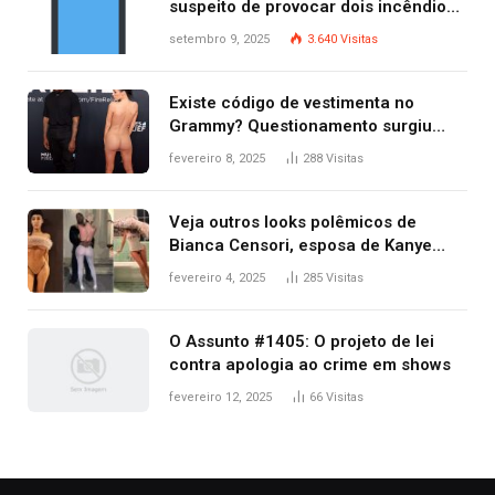
suspeito de provocar dois incêndios
criminosos no mesmo dia
setembro 9, 2025
3.640
Visitas
Existe código de vestimenta no
Grammy? Questionamento surgiu
após Bianca Censori, mulher de
fevereiro 8, 2025
288
Visitas
Kanye West, aparecer nua na
premiação
Veja outros looks polêmicos de
Bianca Censori, esposa de Kanye
West que apareceu nua no Grammy
fevereiro 4, 2025
285
Visitas
2025
O Assunto #1405: O projeto de lei
contra apologia ao crime em shows
fevereiro 12, 2025
66
Visitas