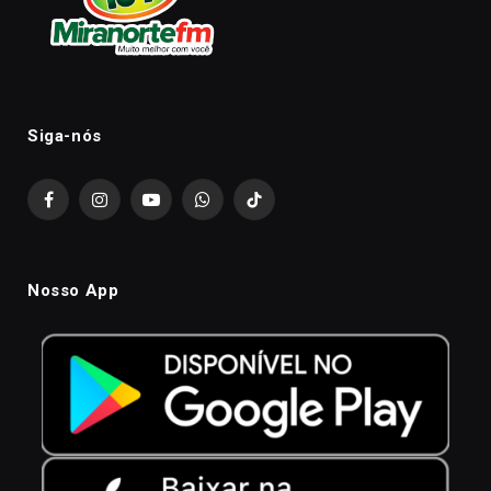
Siga-nós
Facebook
Instagram
YouTube
WhatsApp
TikTok
Nosso App