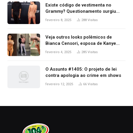
Existe código de vestimenta no
Grammy? Questionamento surgiu
após Bianca Censori, mulher de
fevereiro 8, 2025
288
Visitas
Kanye West, aparecer nua na
premiação
Veja outros looks polêmicos de
Bianca Censori, esposa de Kanye
West que apareceu nua no Grammy
fevereiro 4, 2025
285
Visitas
2025
O Assunto #1405: O projeto de lei
contra apologia ao crime em shows
fevereiro 12, 2025
66
Visitas