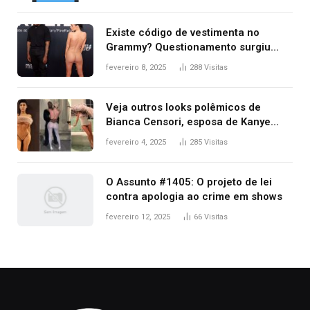
Existe código de vestimenta no
Grammy? Questionamento surgiu
após Bianca Censori, mulher de
fevereiro 8, 2025
288
Visitas
Kanye West, aparecer nua na
premiação
Veja outros looks polêmicos de
Bianca Censori, esposa de Kanye
West que apareceu nua no Grammy
fevereiro 4, 2025
285
Visitas
2025
O Assunto #1405: O projeto de lei
contra apologia ao crime em shows
fevereiro 12, 2025
66
Visitas