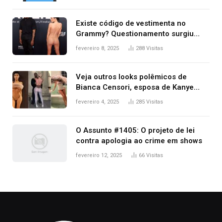
Existe código de vestimenta no
Grammy? Questionamento surgiu
após Bianca Censori, mulher de
fevereiro 8, 2025
288
Visitas
Kanye West, aparecer nua na
premiação
Veja outros looks polêmicos de
Bianca Censori, esposa de Kanye
West que apareceu nua no Grammy
fevereiro 4, 2025
285
Visitas
2025
O Assunto #1405: O projeto de lei
contra apologia ao crime em shows
fevereiro 12, 2025
66
Visitas