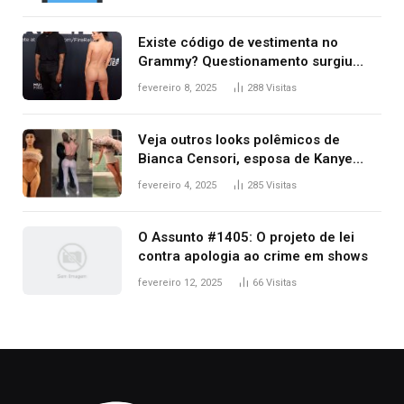
Existe código de vestimenta no
Grammy? Questionamento surgiu
após Bianca Censori, mulher de
fevereiro 8, 2025
288
Visitas
Kanye West, aparecer nua na
premiação
Veja outros looks polêmicos de
Bianca Censori, esposa de Kanye
West que apareceu nua no Grammy
fevereiro 4, 2025
285
Visitas
2025
O Assunto #1405: O projeto de lei
contra apologia ao crime em shows
fevereiro 12, 2025
66
Visitas