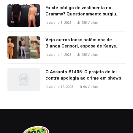
Existe código de vestimenta no
Grammy? Questionamento surgiu
após Bianca Censori, mulher de
fevereiro 8, 2025
288
Visitas
Kanye West, aparecer nua na
premiação
Veja outros looks polêmicos de
Bianca Censori, esposa de Kanye
West que apareceu nua no Grammy
fevereiro 4, 2025
285
Visitas
2025
O Assunto #1405: O projeto de lei
contra apologia ao crime em shows
fevereiro 12, 2025
66
Visitas