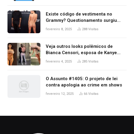
Existe código de vestimenta no
Grammy? Questionamento surgiu
após Bianca Censori, mulher de
fevereiro 8, 2025
288
Visitas
Kanye West, aparecer nua na
premiação
Veja outros looks polêmicos de
Bianca Censori, esposa de Kanye
West que apareceu nua no Grammy
fevereiro 4, 2025
285
Visitas
2025
O Assunto #1405: O projeto de lei
contra apologia ao crime em shows
fevereiro 12, 2025
66
Visitas