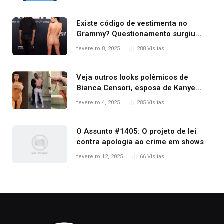
Existe código de vestimenta no
Grammy? Questionamento surgiu
após Bianca Censori, mulher de
fevereiro 8, 2025
288
Visitas
Kanye West, aparecer nua na
premiação
Veja outros looks polêmicos de
Bianca Censori, esposa de Kanye
West que apareceu nua no Grammy
fevereiro 4, 2025
285
Visitas
2025
O Assunto #1405: O projeto de lei
contra apologia ao crime em shows
fevereiro 12, 2025
66
Visitas