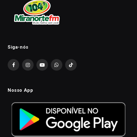
Siga-nós
Facebook
Instagram
YouTube
WhatsApp
TikTok
Nosso App