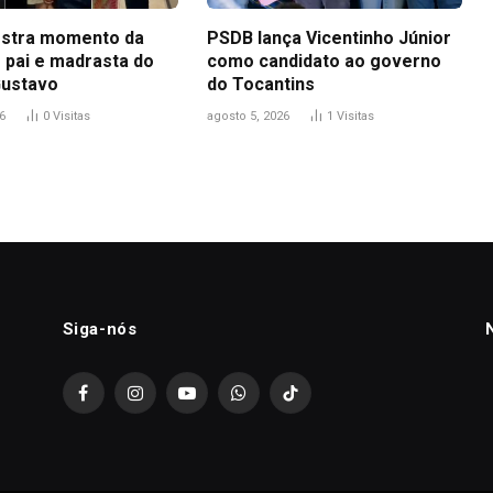
stra momento da
PSDB lança Vicentinho Júnior
 pai e madrasta do
como candidato ao governo
Gustavo
do Tocantins
6
0
Visitas
agosto 5, 2026
1
Visitas
Siga-nós
Facebook
Instagram
YouTube
WhatsApp
TikTok