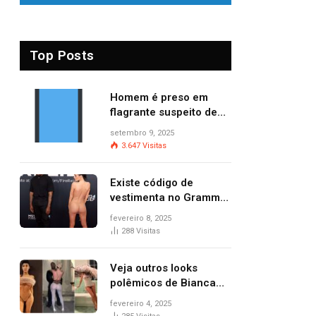
Top Posts
Homem é preso em
flagrante suspeito de
provocar dois incêndios
setembro 9, 2025
criminosos no mesmo
3.647
Visitas
dia
Existe código de
vestimenta no Grammy?
Questionamento surgiu
fevereiro 8, 2025
após Bianca Censori,
288
Visitas
mulher de Kanye West,
aparecer nua na
Veja outros looks
premiação
polêmicos de Bianca
Censori, esposa de
fevereiro 4, 2025
Kanye West que