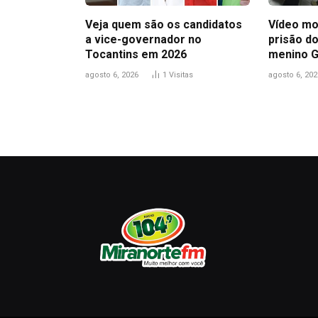
Veja quem são os candidatos
Vídeo mo
a vice-governador no
prisão do
Tocantins em 2026
menino 
agosto 6, 2026
1
Visitas
agosto 6, 202