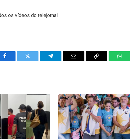
dos os vídeos do telejornal.
Facebook
Twitter
Telegram
Email
Copy
WhatsA
Link