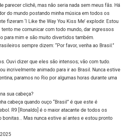
e parecer clichê, mas não seria nada sem meus fãs. Há
redor do mundo postando minha música em todos os
nte fizeram ‘I Like the Way You Kiss Me’ explodir. Estou
 tento me comunicar com todo mundo, dar ingressos
o para mim e são muito divertidos também.
asileiros sempre dizem: “Por favor, venha ao Brasil.”
ros. Ouvi dizer que eles são intensos; vão com tudo.
u incrivelmente animado para ir ao Brasil. Nunca estive
entina; paramos no Rio por algumas horas durante uma
m na sua cabeça?
nha cabeça quando ouço “Brasil” é que este é
ebol. R9 [Ronaldo] é o maior atacante de todos os
onitas… Mas nunca estive aí antes e estou pronto
a 2025