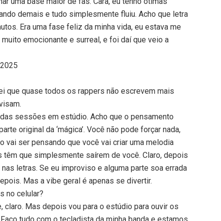
har uma base maior de fãs. Cara, eu tenho ótimas
ndo demais e tudo simplesmente fluiu. Acho que letra
tos. Era uma fase feliz da minha vida, eu estava me
muito emocionante e surreal, e foi daí que veio a
a 2025
ei que quase todos os rappers não escrevem mais
ovisam.
s das sessões em estúdio. Acho que o pensamento
arte original da ‘mágica’. Você não pode forçar nada,
 vai ser pensando que você vai criar uma melodia
s têm que simplesmente saírem de você. Claro, depois
as letras. Se eu improviso e alguma parte soa errada
epois. Mas a vibe geral é apenas se divertir.
s no celular?
 claro. Mas depois vou para o estúdio para ouvir os
. Faço tudo com o tecladista da minha banda e estamos