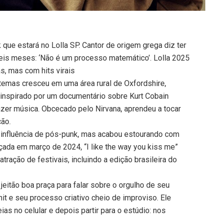
que estará no Lolla SP. Cantor de origem grega diz ter
eis meses: ‘Não é um processo matemático’. Lolla 2025
s, mas com hits virais
temas cresceu em uma área rural de Oxfordshire,
, inspirado por um documentário sobre Kurt Cobain
er música. Obcecado pelo Nirvana, aprendeu a tocar
ção.
m influência de pós-punk, mas acabou estourando com
nçada em março de 2024, “I like the way you kiss me”
atração de festivais, incluindo a edição brasileira do
eitão boa praça para falar sobre o orgulho de seu
hit e seu processo criativo cheio de improviso. Ele
as no celular e depois partir para o estúdio: nos