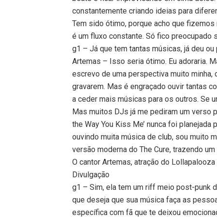
constantemente criando ideias para difere
Tem sido ótimo, porque acho que fizemos
é um fluxo constante. Só fico preocupado s
g1 – Já que tem tantas músicas, já deu ou
Artemas – Isso seria ótimo. Eu adoraria. M
escrevo de uma perspectiva muito minha, o e
gravarem. Mas é engraçado ouvir tantas co
a ceder mais músicas para os outros. Se um
Mas muitos DJs já me pediram um verso pri
the Way You Kiss Me’ nunca foi planejada p
ouvindo muita música de club, sou muito 
versão moderna do The Cure, trazendo um p
O cantor Artemas, atração do Lollapalooz
Divulgação
g1 – Sim, ela tem um riff meio post-punk 
que deseja que sua música faça as pessoa
específica com fã que te deixou emocion