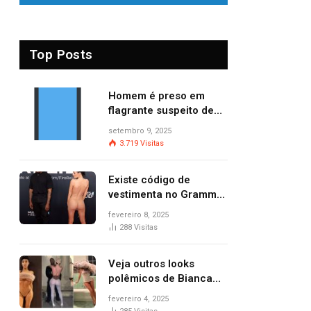
Top Posts
Homem é preso em
flagrante suspeito de
provocar dois incêndios
setembro 9, 2025
criminosos no mesmo
3.719
Visitas
dia
Existe código de
vestimenta no Grammy?
Questionamento surgiu
fevereiro 8, 2025
após Bianca Censori,
288
Visitas
mulher de Kanye West,
aparecer nua na
Veja outros looks
premiação
polêmicos de Bianca
Censori, esposa de
fevereiro 4, 2025
Kanye West que