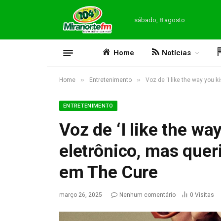
sábado, 8 agosto
Home
Notícias
»
»
Home
Entretenimento
Voz de ‘I like the way you 
ENTRETENIMENTO
Voz de ‘I like the wa
eletrônico, mas quer
em The Cure
março 26, 2025
Nenhum comentário
0
Visitas