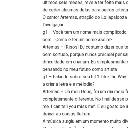
últimos seis meses, revela ter feito mais
de ceder algumas delas para outros artista
O cantor Artemas, atração do Lollapalooz
Divulgação
g1 – Você tem um nome mais complicado, 
bem… Como é ter um nome assim?
Artemas – [Risos] Eu costumo dizer que t
bem sortudo, porque nunca precisei pensa
dificuldade em criar um. Eu simplesmente
pensando no meu futuro como artista.
g1 – Falando sobre seu hit ‘I Like the Way
a criar a letra e a melodia?
Artemas – Oh meu Deus, foi um dia meio f
completamente diferente. No final desse pe
me. I can tell you miss me’. E eu gosto de
deixar as coisas fluírem.
A música surgiu em um momento muito divert