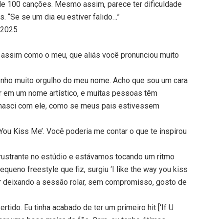
 de 100 canções. Mesmo assim, parece ter dificuldade
s. “Se se um dia eu estiver falido…”
a 2025
assim como o meu, que aliás você pronunciou muito
enho muito orgulho do meu nome. Acho que sou um cara
r em um nome artístico, e muitas pessoas têm
 nasci com ele, como se meus pais estivessem
 You Kiss Me’. Você poderia me contar o que te inspirou
rustrante no estúdio e estávamos tocando um ritmo
queno freestyle que fiz, surgiu ‘I like the way you kiss
 ir deixando a sessão rolar, sem compromisso, gosto de
ido. Eu tinha acabado de ter um primeiro hit [‘If U