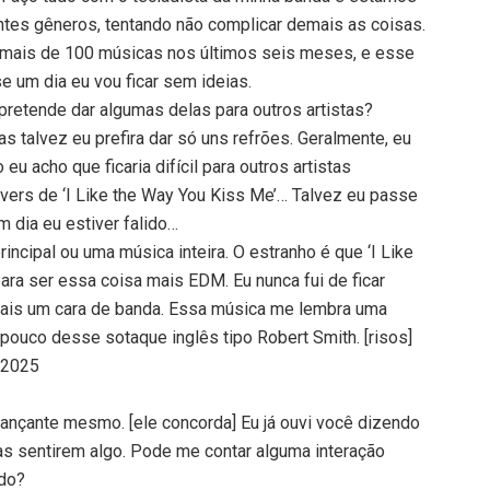
ntes gêneros, tentando não complicar demais as coisas.
 mais de 100 músicas nos últimos seis meses, e esse
e um dia eu vou ficar sem ideias.
 pretende dar algumas delas para outros artistas?
as talvez eu prefira dar só uns refrões. Geralmente, eu
u acho que ficaria difícil para outros artistas
vers de ‘I Like the Way You Kiss Me’… Talvez eu passe
 dia eu estiver falido…
ncipal ou uma música inteira. O estranho é que ‘I Like
ara ser essa coisa mais EDM. Eu nunca fui de ficar
mais um cara de banda. Essa música me lembra uma
ouco desse sotaque inglês tipo Robert Smith. [risos]
a 2025
dançante mesmo. [ele concorda] Eu já ouvi você dizendo
s sentirem algo. Pode me contar alguma interação
ado?