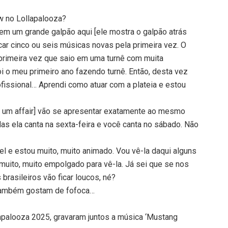
w no Lollapalooza?
m um grande galpão aqui [ele mostra o galpão atrás
ar cinco ou seis músicas novas pela primeira vez. O
 primeira vez que saio em uma turnê com muita
i o meu primeiro ano fazendo turnê. Então, desta vez
ofissional… Aprendi como atuar com a plateia e estou
m um affair] vão se apresentar exatamente ao mesmo
s ela canta na sexta-feira e você canta no sábado. Não
el e estou muito, muito animado. Vou vê-la daqui alguns
 muito, muito empolgado para vê-la. Já sei que se nos
 brasileiros vão ficar loucos, né?
 também gostam de fofoca…
apalooza 2025, gravaram juntos a música ‘Mustang