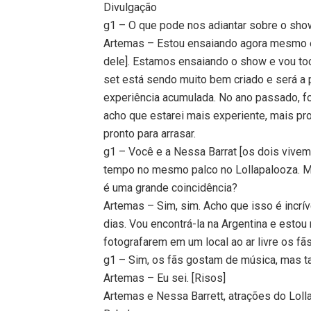
Divulgação
g1 – O que pode nos adiantar sobre o sho
Artemas – Estou ensaiando agora mesmo e
dele]. Estamos ensaiando o show e vou toc
set está sendo muito bem criado e será a
experiência acumulada. No ano passado, fo
acho que estarei mais experiente, mais pr
pronto para arrasar.
g1 – Você e a Nessa Barrat [os dois vive
tempo no mesmo palco no Lollapalooza. Ma
é uma grande coincidência?
Artemas – Sim, sim. Acho que isso é incrív
dias. Vou encontrá-la na Argentina e estou
fotografarem em um local ao ar livre os fãs
g1 – Sim, os fãs gostam de música, mas
Artemas – Eu sei. [Risos]
Artemas e Nessa Barrett, atrações do Loll