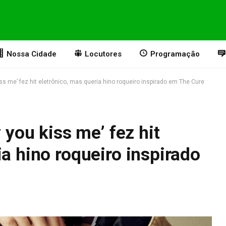
Nossa Cidade
Locutores
Programação
kiss me’ fez hit eletrônico, mas queria hino roqueiro inspirado em The Cure
y you kiss me’ fez hit
ia hino roqueiro inspirado