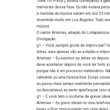
Think I’m Pretty’], estava começando a gan
memórias dessa fase. Eu não estava pensa
e melodia da música saíram em uns 25 minu
divertindo muito em Los Angeles. Tudo era 
música.
O cantor Artemas, atração do Lollapalooz
Divulgação
g1 – Você sempre gosta de improvisar? S
letras, eles apenas vão ao estúdio e impr
Artemas – Eu escrevo as letras só depoi
deve acontecer depois de você ter feito a p
porque não é um processo matemático. Não
cativante ou uma música boa. Essas coisa
eu passo mais tempo realmente pensando n
ou descartável, eu tento aperfeiçoar isso d
g1 – E você tem o costume de gravar ideia
Artemas – Eu gravo ideias no meu telefone,
beats e ficar improvisando em cima deles