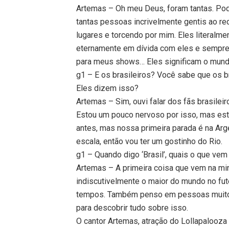
Artemas – Oh meu Deus, foram tantas. Pod
tantas pessoas incrivelmente gentis ao 
lugares e torcendo por mim. Eles literalme
eternamente em dívida com eles e sempre
para meus shows… Eles significam o mund
g1 – E os brasileiros? Você sabe que os br
Eles dizem isso?
Artemas – Sim, ouvi falar dos fãs brasilei
Estou um pouco nervoso por isso, mas esto
antes, mas nossa primeira parada é na Arg
escala, então vou ter um gostinho do Rio.
g1 – Quando digo ‘Brasil’, quais o que ve
Artemas – A primeira coisa que vem na mi
indiscutivelmente o maior do mundo no fut
tempos. Também penso em pessoas muito b
para descobrir tudo sobre isso.
O cantor Artemas, atração do Lollapalooz