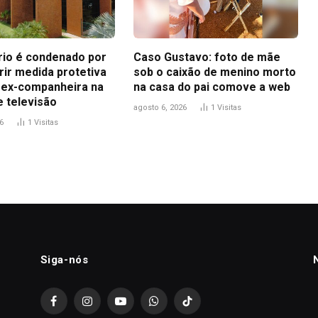
io é condenado por
Caso Gustavo: foto de mãe
ir medida protetiva
sob o caixão de menino morto
 ex-companheira na
na casa do pai comove a web
e televisão
agosto 6, 2026
1
Visitas
6
1
Visitas
Siga-nós
Facebook
Instagram
YouTube
WhatsApp
TikTok