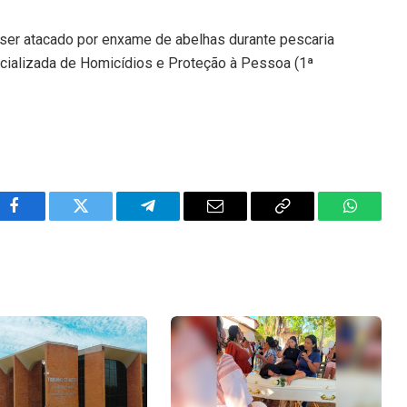
ser atacado por enxame de abelhas durante pescaria
ecializada de Homicídios e Proteção à Pessoa (1ª
Facebook
Twitter
Telegram
Email
Copy
WhatsA
Link