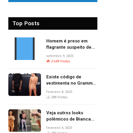
Top Posts
Homem é preso em
flagrante suspeito de
provocar dois incêndios
setembro 9, 2025
criminosos no mesmo
3.648
Visitas
dia
Existe código de
vestimenta no Grammy?
Questionamento surgiu
fevereiro 8, 2025
após Bianca Censori,
288
Visitas
mulher de Kanye West,
aparecer nua na
Veja outros looks
premiação
polêmicos de Bianca
Censori, esposa de
fevereiro 4, 2025
Kanye West que