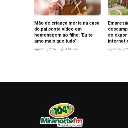
Mãe de criança morta na casa
Empresár
do pai posta vídeo em
descumpr
homenagem ao filho: ‘Eu te
ao expor
amo mais que tudo’
internet 
agosto 6, 2026
1
Visitas
agosto 6, 202