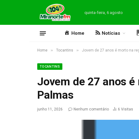
quinta-feira, 6 agosto
Home
Notícias
»
»
Home
Tocantins
Jovem de 27 anos é morto na re
TOCANTINS
Jovem de 27 anos é 
Palmas
junho 11, 2026
Nenhum comentário
6
Visitas